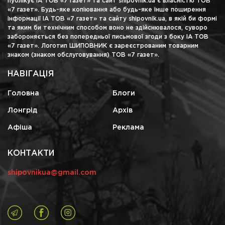
публікує ІА ТОВ «7 газет» та сайт shipovnik.ua є власністю ТОВ
«7 газет». Будь-яке копіювання або будь-яке інше поширення
інформації ІА ТОВ «7 газет» та сайту shipovnik.ua, в якій би формі
та яким би технічним способом воно не здійснювалося, суворо
забороняється без попередньої письмової згоди з боку ІА ТОВ
«7 газет». Логотип ШИПОВНИК є зареєстрованим товарним
знаком (знаком обслуговування) ТОВ «7 газет».
НАВІГАЦІЯ
Головна
Блоги
Лонгрід
Архів
Афіша
Реклама
КОНТАКТИ
shipovnikua@gmail.com