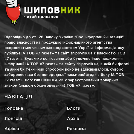
Відповідно до ст. 26 Закону України "Про інформаційні агенції"
право власності на продукцію інформаційного агентства
охороняється чинним законодавством України. Інформація, яку
публікує ІА ТОВ «7 газет» та сайт shipovnik.ua є власністю ТОВ
«7 газет». Будь-яке копіювання або будь-яке інше поширення
інформації ІА ТОВ «7 газет» та сайту shipovnik.ua, в якій би формі
та яким би технічним способом воно не здійснювалося, суворо
забороняється без попередньої письмової згоди з боку ІА ТОВ
«7 газет». Логотип ШИПОВНИК є зареєстрованим товарним
знаком (знаком обслуговування) ТОВ «7 газет».
НАВІГАЦІЯ
Головна
Блоги
Лонгрід
Архів
Афіша
Реклама