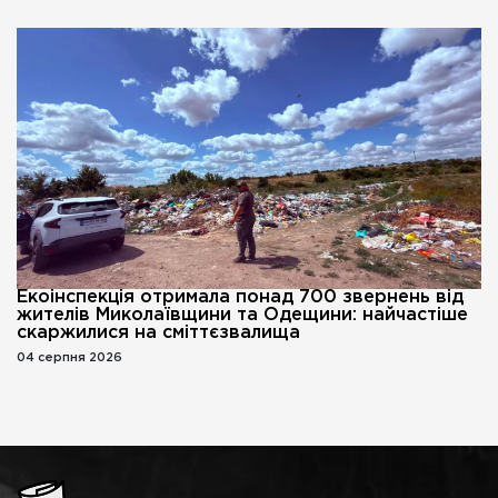
Екоінспекція отримала понад 700 звернень від
жителів Миколаївщини та Одещини: найчастіше
скаржилися на сміттєзвалища
04 серпня 2026