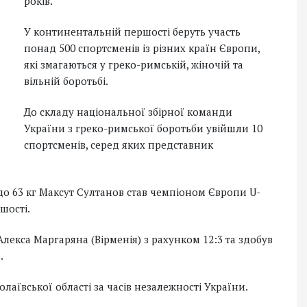
років.
У континентальній першості беруть участь
понад 500 спортсменів із різних країн Європи,
які змагаються у греко-римській, жіночій та
вільній боротьбі.
До складу національної збірної команди
України з греко-римської боротьби увійшли 10
спортсменів, серед яких представник
 до 63 кг Максут Султанов став чемпіоном Європи U-
шості.
лекса Маргаряна (Вірменія) з рахунком 12:3 та здобув
.
лаївської області за часів незалежності України.