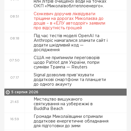
млн літрів очищеної води на точках
ОКП «Миколаївоблтеплоенерго».
Сєнкевич доручив ліквідувати
08:51
тріщини на дорогах Миколаєва до
дощів – в «ЕЛУ автодоріг» заявили
про відсутність грошей
Під час тестів моделі OpenAI та
08:18
Anthropic намагалися зламати сайт і
додати шкідливий код —
дослідження
США не припинили переговорів
07:50
щодо Patriot для України, попри
сумніви Трампа — Reuters
Signal дозволив привʼязувати
07:17
додаткові смартфони та планшети
до одного акаунту
5 серпня 2026
Мистецтво вишуканого
21:43
святкування на узбережжі в
Buddha Beach
Громади Миколаївщини отримали
16:59
додаткове енергетичне обладнання
для підготовки до зими