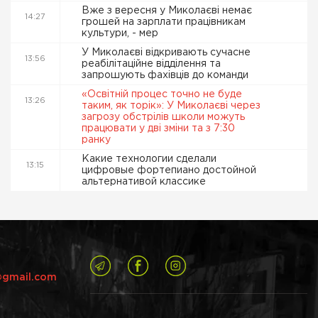
Вже з вересня у Миколаєві немає
14:27
грошей на зарплати працівникам
культури, - мер
У Миколаєві відкривають сучасне
13:56
реабілітаційне відділення та
запрошують фахівців до команди
«Освітній процес точно не буде
13:26
таким, як торік»: У Миколаєві через
загрозу обстрілів школи можуть
працювати у дві зміни та з 7:30
ранку
Какие технологии сделали
13:15
цифровые фортепиано достойной
альтернативой классике
@gmail.com