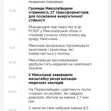
правилам поведінки
Громади Миколаївщини
12:22
отримають 27 трансформаторів
для посилення енергетичної
стійкості
Міжнародне партнерство в дії:
11:54
РОВР у Миколаївській області
отримав сучасну спецтехніку від
уряду Німеччини
Миколаїв продовжує підтримувати
11:21
захисників і захисниць, які
повертаються з полону
Миколаївські веслувальники
10:53
здобули п’ять медалей на чемпіонаті
України
У Миколаєві завершили
10:20
масштабну реорганізацію
медичних закладів
На Первомайщині судитимуть групу
09:52
«чорних лісорубів», які завдали
довкіллю збитків на майже 2,7 млн
грн
У липні містяни набрали майже 8,5
09:19