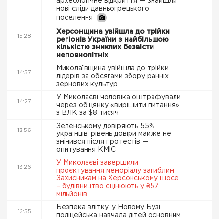
археологічне відкриття — знайшли
нові сліди давньогрецького
поселення
Херсонщина увійшла до трійки
15:28
регіонів України з найбільшою
кількістю зниклих безвісти
неповнолітніх
Миколаївщина увійшла до трійки
14:57
лідерів за обсягами збору ранніх
зернових культур
У Миколаєві чоловіка оштрафували
14:27
через обіцянку «вирішити питання»
з ВЛК за $8 тисяч
Зеленському довіряють 55%
13:56
українців, рівень довіри майже не
змінився після протестів —
опитування КМІС
У Миколаєві завершили
13:26
проєктування меморіалу загиблим
Захисникам на Херсонському шосе
– будівництво оцінюють у ₴57
мільйонів
Безпека влітку: у Новому Бузі
12:55
поліцейська навчала дітей основним