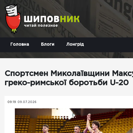
Головна
Блоги
Лонгрід
Спортсмен Миколаївщини Максу
греко-римської боротьби U-20
09:19
09.07.2026