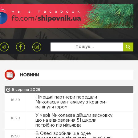
НОВИНИ
6 серпня 2026
Німецькі партнери передали
16:59
Миколаєву вантажівку з краном-
маніпулятором
У мерії Миколаєва дійшли висновку,
16:29
що на відновлення 51 школи
потрібно пів мільярда
В Одесі зробили ще одне
15:58