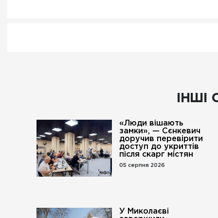
ІНШІ 
«Люди вішають
замки», — Сєнкевич
доручив перевірити
доступ до укриттів
після скарг містян
05 серпня 2026
У Миколаєві