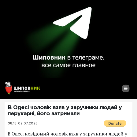
В Одесі чоловік взяв у заручники людей у
перукарні, його затримали
08:18
09.07.2026
В Одесі невідомий чоловік взяв у заручники людей у