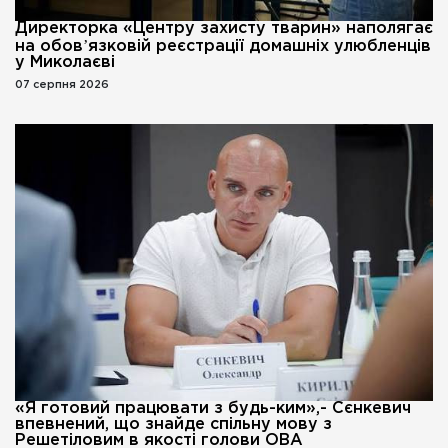
Директорка «Центру захисту тварин» наполягає
на обовʼязковій реєстрації домашніх улюбленців
у Миколаєві
07 серпня 2026
«Я готовий працювати з будь-ким»,- Сєнкевич
впевнений, що знайде спільну мову з
Решетіловим в якості голови ОВА