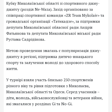
Кубку Миколаївської області зі спортивного джиу-
джитсу (розділ Ne-Waza). Захід організовано за
співпраці спортивної команди «ZR Team Mykolaiv» та
громадської організації «Татикадзе», за підтримки
депутата Миколаївської обласної ради Андрія
Фатьянова та депутата Миколаївської міської ради
Рустама Садрідінова.
Метою проведення змагань є популяризація джиу-
джитсу в регіоні, підтримка дитячо-юнацького
спорту та залучення молоді до здорового способу
життя.
У турнірі взяли участь близько 250 спортсменів
різного віку та рівня підготовки з Миколаєва,
Миколаївської області та Одеси. Серед учасників –
діти, молодь, військовослужбовці та ветерани війни,
які змагалися у розділах Gi та No-Gi.