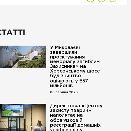
СТАТТІ
У Миколаєві
завершили
проєктування
меморіалу загиблим
Захисникам на
Херсонському шосе –
будівництво
оцінюють у ₴57
мільйонів
06 серпня 2026
Директорка «Центру
захисту тварин»
наполягає на
обовʼязковій
реєстрації домашніх
улюбленців у