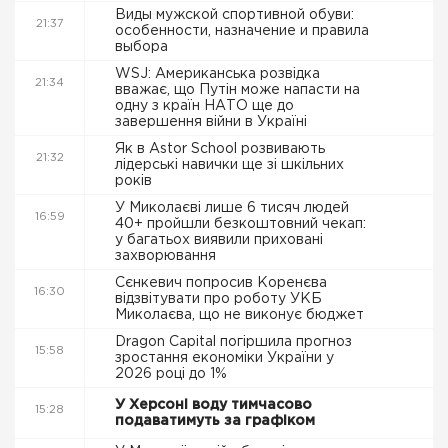
Виды мужской спортивной обуви:
21:37
особенности, назначение и правила
выбора
WSJ: Американська розвідка
21:34
вважає, що Путін може напасти на
одну з країн НАТО ще до
завершення війни в Україні
Як в Astor School розвивають
21:32
лідерські навички ще зі шкільних
років
У Миколаєві лише 6 тисяч людей
16:59
40+ пройшли безкоштовний чекап:
у багатьох виявили приховані
захворювання
Сєнкевич попросив Коренєва
16:30
відзвітувати про роботу УКБ
Миколаєва, що не виконує бюджет
Dragon Capital погіршила прогноз
15:58
зростання економіки України у
2026 році до 1%
У Херсоні воду тимчасово
15:28
подаватимуть за графіком