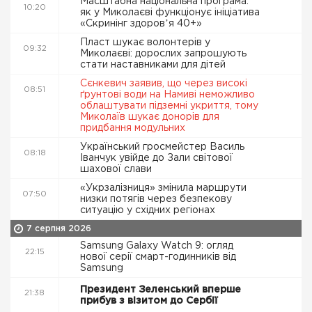
Масштабна національна програма:
10:20
як у Миколаєві функціонує ініціатива
«Скринінг здоровʼя 40+»
Пласт шукає волонтерів у
09:32
Миколаєві: дорослих запрошують
стати наставниками для дітей
Сєнкевич заявив, що через високі
08:51
ґрунтові води на Намиві неможливо
облаштувати підземні укриття, тому
Миколаїв шукає донорів для
придбання модульних
Український гросмейстер Василь
08:18
Іванчук увійде до Зали світової
шахової слави
«Укрзалізниця» змінила маршрути
07:50
низки потягів через безпекову
ситуацію у східних регіонах
7 серпня 2026
Samsung Galaxy Watch 9: огляд
22:15
нової серії смарт-годинників від
Samsung
Президент Зеленський вперше
21:38
прибув з візитом до Сербії