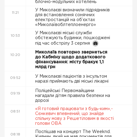
блочно-модульних котелень
У Миколаєві визначили підрядників
11:21
для встановлення сонячних
електростанцій на об’єктах
«Миколаївоблтеплоенерго»
У Миколаєві міські служби
10:53
обстежують будинки, пошкоджені
під час обстрілу 3 серпня
Миколаїв повторно звернеться
10:20
до Кабміну щодо додаткового
фінансування: місту бракує 1,1
млрд грн
У Миколаєві пацієнтів з інсультом
09:52
наразі приймають дві міські лікарні
Поліцейські Первомайщини
09:19
нагадали дітям правила безпеки на
дорозі
«Я готовий працювати з будь-ким»,-
08:51
Сєнкевич впевнений, що знайде
спільну мову з Решетіловим в якості
голови ОВА
Поспішав на концерт The Weeknd.
08:18
Киянин, який не мав документів для