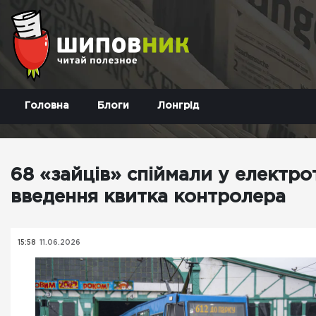
Головна
Блоги
Лонгрід
68 «зайців» спіймали у електро
введення квитка контролера
15:58
11.06.2026