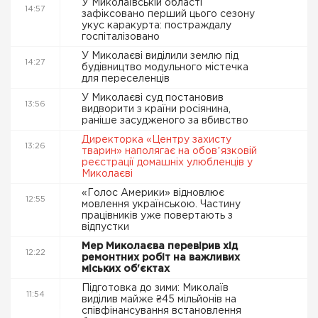
У Миколаївській області
14:57
зафіксовано перший цього сезону
укус каракурта: постраждалу
госпіталізовано
У Миколаєві виділили землю під
14:27
будівництво модульного містечка
для переселенців
У Миколаєві суд постановив
13:56
видворити з країни росіянина,
раніше засудженого за вбивство
Директорка «Центру захисту
13:26
тварин» наполягає на обовʼязковій
реєстрації домашніх улюбленців у
Миколаєві
«Голос Америки» відновлює
12:55
мовлення українською. Частину
працівників уже повертають з
відпустки
Мер Миколаєва перевірив хід
12:22
ремонтних робіт на важливих
міських об'єктах
Підготовка до зими: Миколаїв
11:54
виділив майже ₴45 мільйонів на
співфінансування встановлення