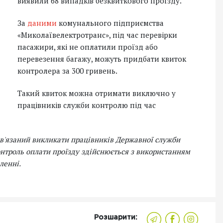
виявили 68 випадків безквиткового проїзду.
За
даними
комунального підприємства
«Миколаївелектротранс», під час перевірки
пасажири, які не оплатили проїзд або
перевезення багажу, можуть придбати квиток
контролера за 300 гривень.
Такий квиток можна отримати виключно у
працівників служби контролю під час
ов'язаний викликати працівників Державної служби
онтроль оплати проїзду здійснюється з використанням
ленні.
Розшарити: