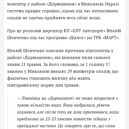
колектор у районі «Дормашини» в Миколаєві. Наразі
система працює справно, однак під час інтенсивних
опадів не здатна прийняти весь обсяг води.
Про це розповів директор КП «ЕЛУ Автодоріг» Віталій
Шевченко під час програми «Діалог» на ТРК «МАРТ».
Віталій Шевченко пояснив причини підтоплень у
районі «Дормашини», які виникли після сильної
зливи 21 травня. За його словами, за 1 годину 17
хвилин у Миколаєві випало 29 міліметрів опадів, що
фактично становить місячну або навіть
півторамісячну норму для травня.
— Ливнівка на «Дормашині» не може впоратися з
такою кількістю води. Вона набралася, рівень
піднявся, але після того, як дощ припинився, вода
приблизно за 23-25 хвилин повністю зійшла з
проїжджої частини. Це говорить про те, що сама