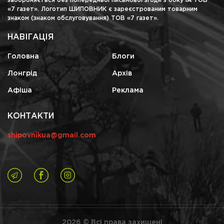
забороняється без попередньої письмової згоди з боку ІА ТОВ
«7 газет». Логотип ШИПОВНИК є зареєстрованим товарним
знаком (знаком обслуговування) ТОВ «7 газет».
НАВІГАЦІЯ
Головна
Блоги
Лонгрід
Архів
Афіша
Реклама
КОНТАКТИ
shipovnikua@gmail.com
2026 © Всі права захищені