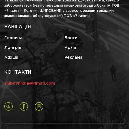
та яким би технічним способом воно не здійснювалося, суворо
забороняється без попередньої письмової згоди з боку ІА ТОВ
«7 газет». Логотип ШИПОВНИК є зареєстрованим товарним
знаком (знаком обслуговування) ТОВ «7 газет».
НАВІГАЦІЯ
Головна
Блоги
Лонгрід
Архів
Афіша
Реклама
КОНТАКТИ
shipovnikua@gmail.com