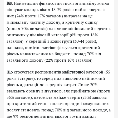
Вік
. Найменший фінансовий тиск від винайму житла
відчуває молодь віком 18-29 років: майже чверть із
них (24% проти 17% загалом) витрачає на це
мінімальну частину доходу, а критичну оцінку
(понад 70% видатків) дав лише мінімальний відсоток
опитаних у цій віковій категорії (6% проти 16%
загалом). У середній віковій групі (30-44 роки),
навпаки, помітно частіше фіксується критичний
рівень навантаження на бюджет – понад 70% від
загального доходу (22% проти 16% загалом).
Що стосується респондентів
найстаршої
категорії (55
років і старше), то серед них виявлено найнижчий
рівень адаптації до середніх витрат. Лише 20%
вважають оренду відчутною, але прийнятною (проти
36% загалом), натомість майже чверть (23%) заявляє
про критичний стан – оплата оренди і комунальних
послуг становить понад 70% від загального доходу, а
ще 9% респондентів цієї вікової групи взагалі