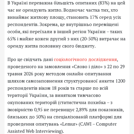
В Україні переважна більшість опитаних (83%) на цей
час не орендують житло. Водночас частка тих, хто
винаймає житлову площу, становить 17% серед усіх
респондентів. Зокрема, це внутрішньо переміщені
особи, які переїхали в інший регіон України – таких
65% і майже кожен другий з них (20-50%) витрачає на
оренду житла половину свого бюджету.
Про це свідчать дані
соціологічного дослідження
,
проведеного на замовлення «Слово і діло» з 22 по 29
травня 2026 року методом онлайн-опитування
шляхом самозаповнення структурованої анкети 1200
респондентів віком 18 років та старше по всій
території України, за винятком тимчасово
окупованих територій (статистична похибка – з
імовірністю 0,95 не перевищує 2,89% для показників,
близьких до 50%) на спеціалізованій платформі для
проведення опитувань «Lemur» (CAWI – Computer
Assisted Web Interviewing).