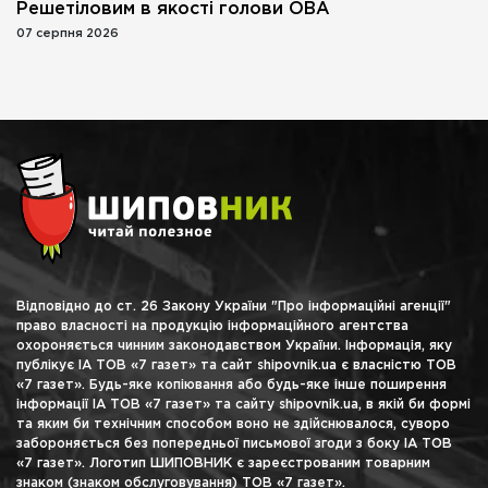
Решетіловим в якості голови ОВА
07 серпня 2026
Відповідно до ст. 26 Закону України "Про інформаційні агенції"
право власності на продукцію інформаційного агентства
охороняється чинним законодавством України. Інформація, яку
публікує ІА ТОВ «7 газет» та сайт shipovnik.ua є власністю ТОВ
«7 газет». Будь-яке копіювання або будь-яке інше поширення
інформації ІА ТОВ «7 газет» та сайту shipovnik.ua, в якій би формі
та яким би технічним способом воно не здійснювалося, суворо
забороняється без попередньої письмової згоди з боку ІА ТОВ
«7 газет». Логотип ШИПОВНИК є зареєстрованим товарним
знаком (знаком обслуговування) ТОВ «7 газет».