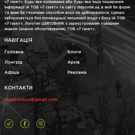
«7 газет». Будь-яке копіювання або будь-яке інше поширення
інформації ІА ТОВ «7 газет» та сайту shipovnik.ua, в якій би формі
та яким би технічним способом воно не здійснювалося, суворо
забороняється без попередньої письмової згоди з боку ІА ТОВ
«7 газет». Логотип ШИПОВНИК є зареєстрованим товарним
знаком (знаком обслуговування) ТОВ «7 газет».
НАВІГАЦІЯ
Головна
Блоги
Лонгрід
Архів
Афіша
Реклама
КОНТАКТИ
shipovnikua@gmail.com