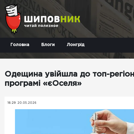
Головна
Блоги
Лонгрід
Одещина увійшла до топ-регіоні
програмі «єОселя»
16:29
20.05.2026