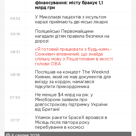
фінансування: місту бракує 1,1
млрд грн
У Миколаєві пацієнтів з інсультом
09:52
наразі приймають дві міські лікарні
Поліцейські Первомайщини
09:19
нагадали дітям правила безпеки на
дорозі
«Я готовий працювати з будь-ким»,-
08:51
Сєнкевич впевнений, що знайде
спільну мову з Решетіловим в якості
голови ОВА
Поспішав на концерт The Weeknd.
08:18
Киянин, який не мав документів для
виїзду за кордон, намагався
підкупити прикордонника
Не менше $4 млрд на рік: у
07:50
Міноборони заявили про
довгострокову підтримку України
від Британії
Уламок ракети SpaceX врізався в
07:17
Місяць після півтора року
перебування в космосі
6 серпня 2026