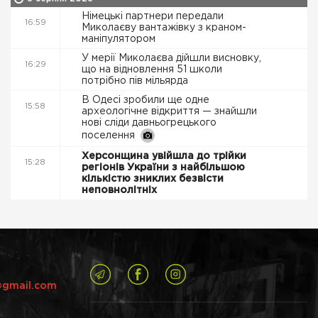
Німецькі партнери передали
16:59
Миколаєву вантажівку з краном-
маніпулятором
У мерії Миколаєва дійшли висновку,
16:29
що на відновлення 51 школи
потрібно пів мільярда
В Одесі зробили ще одне
15:58
археологічне відкриття — знайшли
нові сліди давньогрецького
поселення
Херсонщина увійшла до трійки
15:28
регіонів України з найбільшою
кількістю зниклих безвісти
неповнолітніх
@gmail.com