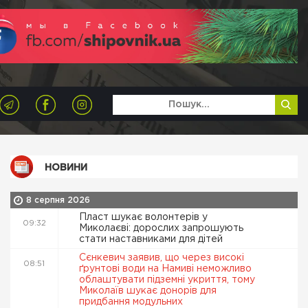
НОВИНИ
8 серпня 2026
Пласт шукає волонтерів у
09:32
Миколаєві: дорослих запрошують
стати наставниками для дітей
Сєнкевич заявив, що через високі
08:51
ґрунтові води на Намиві неможливо
облаштувати підземні укриття, тому
Миколаїв шукає донорів для
придбання модульних