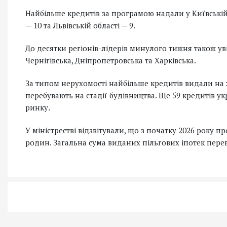
Найбільше кредитів за програмою надали у Київській о
— 10 та Львівській області — 9.
До десятки регіонів-лідерів минулого тижня також ув
Чернігівська, Дніпропетровська та Харківська.
За типом нерухомості найбільше кредитів видали на ж
перебувають на стадії будівництва. Ще 59 кредитів 
ринку.
У міністрестві відзвітували, що з початку 2026 року 
родин. Загальна сума виданих пільгових іпотек пере