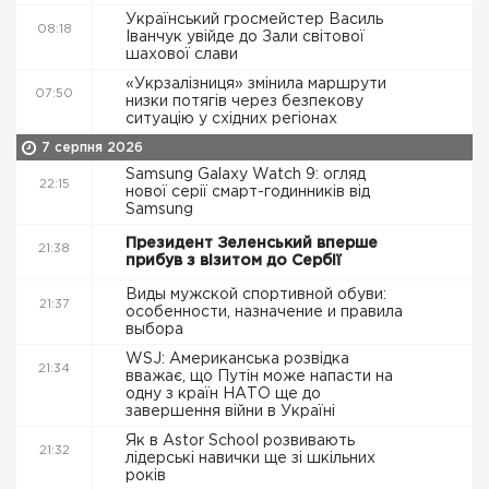
Український гросмейстер Василь
08:18
Іванчук увійде до Зали світової
шахової слави
«Укрзалізниця» змінила маршрути
07:50
низки потягів через безпекову
ситуацію у східних регіонах
7 серпня 2026
Samsung Galaxy Watch 9: огляд
22:15
нової серії смарт-годинників від
Samsung
Президент Зеленський вперше
21:38
прибув з візитом до Сербії
Виды мужской спортивной обуви:
21:37
особенности, назначение и правила
выбора
WSJ: Американська розвідка
21:34
вважає, що Путін може напасти на
одну з країн НАТО ще до
завершення війни в Україні
Як в Astor School розвивають
21:32
лідерські навички ще зі шкільних
років