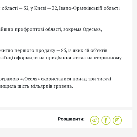
бласті — 52, у Києві — 32, Івано-Франківській області
ійшли прифронтові області, зокрема Одеська,
итло першого продажу — 85, із яких 48 об’єктів
українці оформили на придбання житла на вторинному
програмою «єОселя» скористалися понад три тисячі
вищила шість мільярдів гривень.
Розшарити: