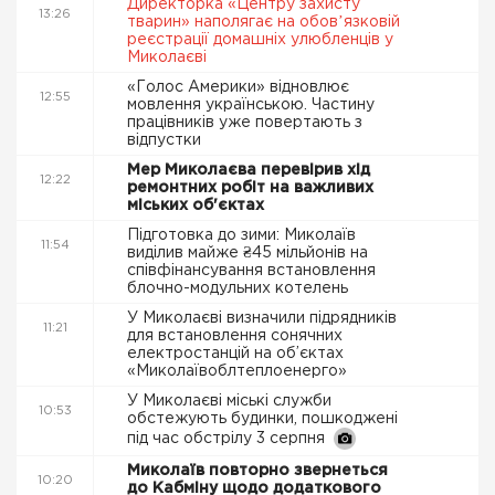
Директорка «Центру захисту
13:26
тварин» наполягає на обовʼязковій
реєстрації домашніх улюбленців у
Миколаєві
«Голос Америки» відновлює
12:55
мовлення українською. Частину
працівників уже повертають з
відпустки
Мер Миколаєва перевірив хід
12:22
ремонтних робіт на важливих
міських об'єктах
Підготовка до зими: Миколаїв
11:54
виділив майже ₴45 мільйонів на
співфінансування встановлення
блочно-модульних котелень
У Миколаєві визначили підрядників
11:21
для встановлення сонячних
електростанцій на об’єктах
«Миколаївоблтеплоенерго»
У Миколаєві міські служби
10:53
обстежують будинки, пошкоджені
під час обстрілу 3 серпня
Миколаїв повторно звернеться
10:20
до Кабміну щодо додаткового