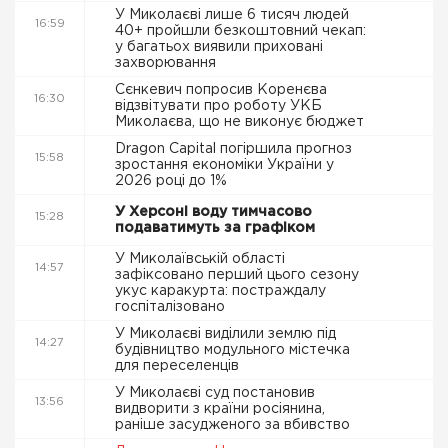
У Миколаєві лише 6 тисяч людей
16:59
40+ пройшли безкоштовний чекап:
у багатьох виявили приховані
захворювання
Сєнкевич попросив Коренєва
16:30
відзвітувати про роботу УКБ
Миколаєва, що не виконує бюджет
Dragon Capital погіршила прогноз
15:58
зростання економіки України у
2026 році до 1%
У Херсоні воду тимчасово
15:28
подаватимуть за графіком
У Миколаївській області
14:57
зафіксовано перший цього сезону
укус каракурта: постраждалу
госпіталізовано
У Миколаєві виділили землю під
14:27
будівництво модульного містечка
для переселенців
У Миколаєві суд постановив
13:56
видворити з країни росіянина,
раніше засудженого за вбивство