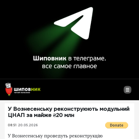
У Вознесенську реконструюють модульний
ЦНАП за майже ₴20 млн
08:51
20.05.2026
У Вознесенську проведуть реконструкцію