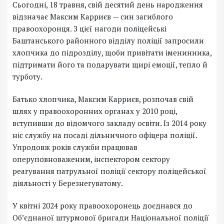
Сьогодні, 18 травня, свій десятий день народження
відзначає Максим Карриєв — син загиблого
правоохоронця. З цієї нагоди поліцейські
Баштанського районного відділу поліції запросили
хлопчика до підрозділу, щоби привітати іменинника,
підтримати його та подарувати щирі емоції, тепло й
турботу.
Батько хлопчика, Максим Карриєв, розпочав свій
шлях у правоохоронних органах у 2010 році,
вступивши до відомчого закладу освіти. Із 2014 року
ніс службу на посаді дільничного офіцера поліції.
Упродовж років служби працював
оперуповноваженим, інспектором сектору
реагування патрульної поліції сектору поліцейської
діяльності у Березнегуватому.
У квітні 2024 року правоохоронець доєднався до
Об’єднаної штурмової бригади Національної поліції