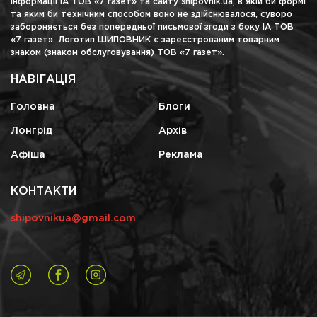
інформації ІА ТОВ «7 газет» та сайту shipovnik.ua, в якій би формі
та яким би технічним способом воно не здійснювалося, суворо
забороняється без попередньої письмової згоди з боку ІА ТОВ
«7 газет». Логотип ШИПОВНИК є зареєстрованим товарним
знаком (знаком обслуговування) ТОВ «7 газет».
НАВІГАЦІЯ
Головна
Блоги
Лонгрід
Архів
Афіша
Реклама
КОНТАКТИ
shipovnikua@gmail.com