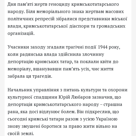
Дня пам’яті жертв геноциду кримськотатарського
народу. Біля меморіального знака жертвам масових
політичних репресій зібралися представники міської
влади, кримськотатарської діаспори та громадських
організацій.
Учасники заходу згадали трагічні події 1944 року,
коли радянська влада здійснила злочинну
депортацію кримських татар, та поклали квіти до
меморіалу, вшанувавши пам’ять усіх, чиє життя
забрала ця трагедія.
Начальник управління з питань культури та охорони
культурної спадщини Юрій Любаров зазначив, що
депортація кримськотатарського народу – страшна
рана, яка досі відлунює болем. Він підкреслив, що
сьогодні кримські татари разом з усією Україною
знову змушені боротися за право жити вільно на
своїй землі.