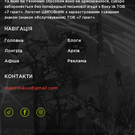
та яким би технічним способом воно не здійснювалося, суворо
забороняється без попередньої письмової згоди з боку ІА ТОВ
«7 газет». Логотип ШИПОВНИК є зареєстрованим товарним
знаком (знаком обслуговування) ТОВ «7 газет».
НАВІГАЦІЯ
Головна
Блоги
Лонгрід
Архів
Афіша
Реклама
КОНТАКТИ
shipovnikua@gmail.com