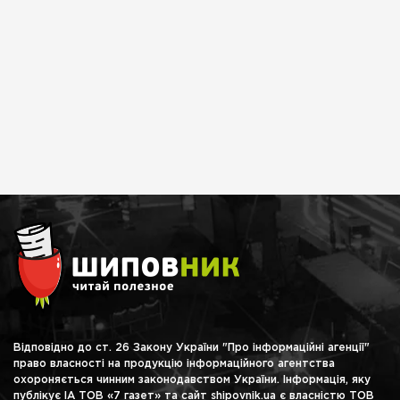
Відповідно до ст. 26 Закону України "Про інформаційні агенції"
право власності на продукцію інформаційного агентства
охороняється чинним законодавством України. Інформація, яку
публікує ІА ТОВ «7 газет» та сайт shipovnik.ua є власністю ТОВ