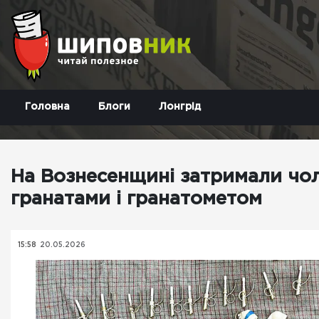
Головна
Блоги
Лонгрід
На Вознесенщині затримали чол
гранатами і гранатометом
15:58
20.05.2026