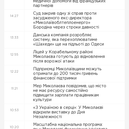
медичної допомоги від французьких
партнерів
Суд закрив одну зі справ проти
14:27
засудженого екс-директора
«Миколаївоблтеплоенерго»
Бородіна через строки давності
Данська компанія розробляє
13:33
систему, яка перехоплюватиме
«Шахеди» ще на підльоті до Одеси
Ліцей у Корабельному районі
12:55
Миколаєва готують до відновлення
після ворожої атаки
Підприємці Миколаївщини можуть
12:22
отримати до 200 тисяч гривень
фінансової підтримки
Мер Миколаєва повідомив, що місто
11:21
не має ресурсу самостійно
підвищити зарплати працівникам
культури
«З Україною в серці»: У Миколаєві
10:53
відкрили виставку до Дня
Незалежності
Масштабна національна програма:
10:20