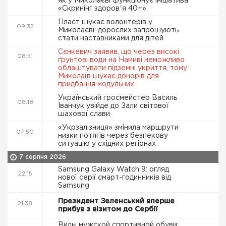
як у Миколаєві функціонує ініціатива
«Скринінг здоровʼя 40+»
Пласт шукає волонтерів у
09:32
Миколаєві: дорослих запрошують
стати наставниками для дітей
Сєнкевич заявив, що через високі
08:51
ґрунтові води на Намиві неможливо
облаштувати підземні укриття, тому
Миколаїв шукає донорів для
придбання модульних
Український гросмейстер Василь
08:18
Іванчук увійде до Зали світової
шахової слави
«Укрзалізниця» змінила маршрути
07:50
низки потягів через безпекову
ситуацію у східних регіонах
7 серпня 2026
Samsung Galaxy Watch 9: огляд
22:15
нової серії смарт-годинників від
Samsung
Президент Зеленський вперше
21:38
прибув з візитом до Сербії
Виды мужской спортивной обуви: