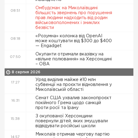
Омбудсман: на Миколаївщині
08:51
більшість звернень про порушення
прав людини надходить від родин
військовополонених і зниклих
безвісти
«Розумна» колонка від OpenAI
08:18
може коштувати від $300 до $400
— Engadget
Окупанти отримали вказівку на
07:50
«вільне полювання» на Херсонщині
– ОВА
8 серпня 2026
Уряд виділив майже ₴10 млн
17:27
субвенції на проєкти відновлення у
Миколаївській області
Сенат США ухвалив законопроєкт
16:31
покійного Грема щодо санкцій
проти росії та Ірану
З окупованої Херсонщини
15:38
повернули дітей, яких змушували
відвідувати російські школи
Миколаїв отримав чергову партію
14:57