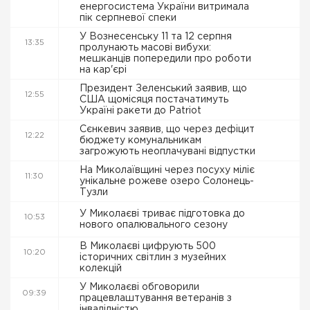
енергосистема України витримала
пік серпневої спеки
У Вознесенську 11 та 12 серпня
13:35
пролунають масові вибухи:
мешканців попередили про роботи
на кар'єрі
Президент Зеленський заявив, що
12:55
США щомісяця постачатимуть
Україні ракети до Patriot
Сєнкевич заявив, що через дефіцит
12:22
бюджету комунальникам
загрожують неоплачувані відпустки
На Миколаївщині через посуху міліє
11:30
унікальне рожеве озеро Солонець-
Тузли
У Миколаєві триває підготовка до
10:53
нового опалювального сезону
В Миколаєві цифрують 500
10:20
історичних світлин з музейних
колекцій
У Миколаєві обговорили
09:39
працевлаштування ветеранів з
інвалідністю