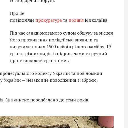
господарчій споруді.
Про це
повідомляє
прокуратура
та
поліція
Миколаїва.
Під час санкціонованого судом обшуку за місцем
його проживання поліцейські виявили та
вилучили понад 1500 набоїв різного калібру, 19
гранат різних видів із підривачами та ручний
протитанковий гранатомет.
 процесуального кодексу України та повідомили
ксу України — незаконне поводження зі зброєю,
в. За вчинене передбачено до семи років