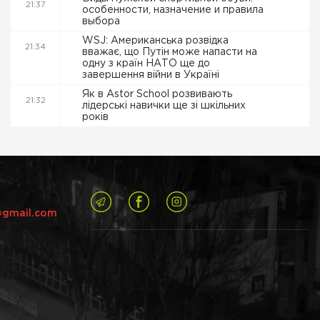
21:37
особенности, назначение и правила
выбора
WSJ: Американська розвідка
21:34
вважає, що Путін може напасти на
одну з країн НАТО ще до
завершення війни в Україні
Як в Astor School розвивають
21:32
лідерські навички ще зі шкільних
років
@gmail.com