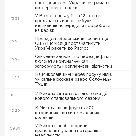
енергосистема України витримала
пік серпневої спеки
У Вознесенську 11 та 12 серпня
13:35
пролунають масові вибухи:
мешканців попередили про роботи
на кар'єрі
Президент Зеленський заявив, що
12:55
США щомісяця постачатимуть
Україні ракети до Patriot
Сєнкевич заявив, що через дефіцит
12:22
бюджету комунальникам
загрожують неоплачувані відпустки
На Миколаївщині через посуху міліє
11:30
унікальне рожеве озеро Солонець-
Тузли
У Миколаєві триває підготовка до
10:53
нового опалювального сезону
В Миколаєві цифрують 500
10:20
історичних світлин з музейних
колекцій
У Миколаєві обговорили
09:39
працевлаштування ветеранів з
інвалідністю