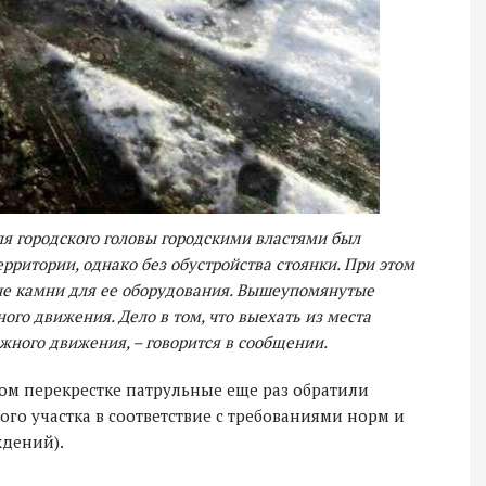
ля городского головы городскими властями был
рритории, однако без обустройства стоянки. При этом
е камни для ее оборудования. Вышеупомянутые
ого движения. Дело в том, что выехать из места
ного движения, – говорится в сообщении.
ом перекрестке патрульные еще раз обратили
о участка в соответствие с требованиями норм и
ждений).