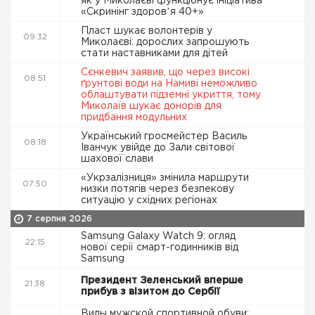
як у Миколаєві функціонує ініціатива
«Скринінг здоровʼя 40+»
Пласт шукає волонтерів у
09:32
Миколаєві: дорослих запрошують
стати наставниками для дітей
Сєнкевич заявив, що через високі
08:51
ґрунтові води на Намиві неможливо
облаштувати підземні укриття, тому
Миколаїв шукає донорів для
придбання модульних
Український гросмейстер Василь
08:18
Іванчук увійде до Зали світової
шахової слави
«Укрзалізниця» змінила маршрути
07:50
низки потягів через безпекову
ситуацію у східних регіонах
7 серпня 2026
Samsung Galaxy Watch 9: огляд
22:15
нової серії смарт-годинників від
Samsung
Президент Зеленський вперше
21:38
прибув з візитом до Сербії
Виды мужской спортивной обуви: