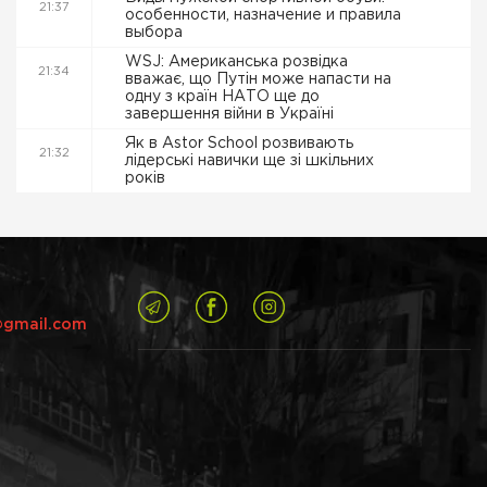
21:37
особенности, назначение и правила
выбора
WSJ: Американська розвідка
21:34
вважає, що Путін може напасти на
одну з країн НАТО ще до
завершення війни в Україні
Як в Astor School розвивають
21:32
лідерські навички ще зі шкільних
років
@gmail.com