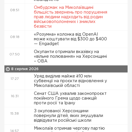
Омбудсман: на Миколаївщині
08:51
більшість звернень про порушення
прав людини надходить від родин
військовополонених і зниклих
безвісти
«Розумна» колонка від OpenAI
08:18
може коштувати від $300 до $400
— Engadget
Окупанти отримали вказівку на
07:50
«вільне полювання» на Херсонщині
– ОВА
8 серпня 2026
Уряд виділив майже ₴10 млн
17:27
субвенції на проєкти відновлення у
Миколаївській області
Сенат США ухвалив законопроєкт
16:31
покійного Грема щодо санкцій
проти росії та Ірану
З окупованої Херсонщини
15:38
повернули дітей, яких змушували
відвідувати російські школи
Миколаїв отримав чергову партію
14:57