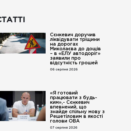
СТАТТІ
Сєнкевич доручив
ліквідувати тріщини
на дорогах
Миколаєва до дощів
– в «ЕЛУ автодоріг»
заявили про
відсутність грошей
06 серпня 2026
«Я готовий
працювати з будь-
ким»,- Сєнкевич
впевнений, що
го».
знайде спільну мову з
Решетіловим в якості
голови ОВА
07 серпня 2026