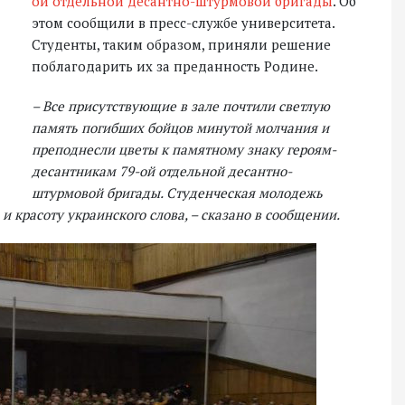
ой отдельной десантно-штурмовой бригады
. Об
этом сообщили в пресс-службе университета.
Студенты, таким образом, приняли решение
поблагодарить их за преданность Родине.
– Все присутствующие в зале почтили светлую
память погибших бойцов минутой молчания и
преподнесли цветы к памятному знаку героям-
десантникам 79-ой отдельной десантно-
штурмовой бригады. Студенческая молодежь
 красоту украинского слова, – сказано в сообщении.