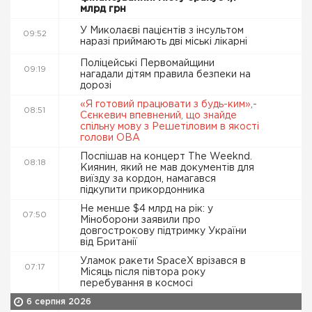
млрд грн
У Миколаєві пацієнтів з інсультом
09:52
наразі приймають дві міські лікарні
Поліцейські Первомайщини
09:19
нагадали дітям правила безпеки на
дорозі
«Я готовий працювати з будь-ким»,-
08:51
Сєнкевич впевнений, що знайде
спільну мову з Решетіловим в якості
голови ОВА
Поспішав на концерт The Weeknd.
08:18
Киянин, який не мав документів для
виїзду за кордон, намагався
підкупити прикордонника
Не менше $4 млрд на рік: у
07:50
Міноборони заявили про
довгострокову підтримку України
від Британії
Уламок ракети SpaceX врізався в
07:17
Місяць після півтора року
перебування в космосі
6 серпня 2026