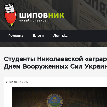
Головна
Блоги
Лонгрід
Студенты Николаевской «аграр
Днем Вооруженных Сил Украи
21:02
06.12.2016