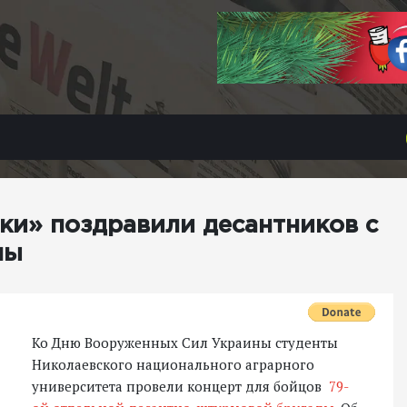
ки» поздравили десантников с
ны
Ко Дню Вооруженных Сил Украины студенты
Николаевского национального аграрного
университета провели концерт для бойцов
79-