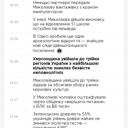
Німецькі партнери передали
16:59
Миколаєву вантажівку з краном-
маніпулятором
У мерії Миколаєва дійшли висновку,
16:29
що на відновлення 51 школи
потрібно пів мільярда
В Одесі зробили ще одне
15:58
археологічне відкриття — знайшли
нові сліди давньогрецького
поселення
Херсонщина увійшла до трійки
15:28
регіонів України з найбільшою
кількістю зниклих безвісти
неповнолітніх
Миколаївщина увійшла до трійки
14:57
лідерів за обсягами збору ранніх
зернових культур
У Миколаєві чоловіка оштрафували
14:27
через обіцянку «вирішити питання»
з ВЛК за $8 тисяч
Зеленському довіряють 55%
13:56
українців, рівень довіри майже не
змінився після протестів —