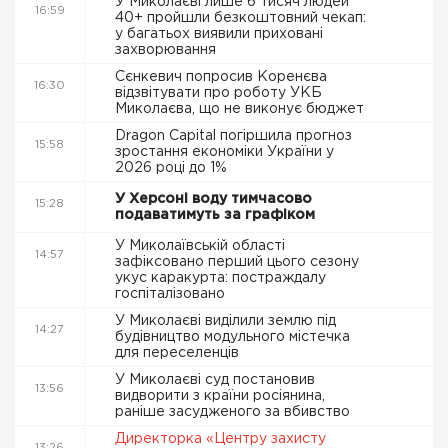
У Миколаєві лише 6 тисяч людей
16:59
40+ пройшли безкоштовний чекап:
у багатьох виявили приховані
захворювання
Сєнкевич попросив Коренєва
16:30
відзвітувати про роботу УКБ
Миколаєва, що не виконує бюджет
Dragon Capital погіршила прогноз
15:58
зростання економіки України у
2026 році до 1%
У Херсоні воду тимчасово
15:28
подаватимуть за графіком
У Миколаївській області
14:57
зафіксовано перший цього сезону
укус каракурта: постраждалу
госпіталізовано
У Миколаєві виділили землю під
14:27
будівництво модульного містечка
для переселенців
У Миколаєві суд постановив
13:56
видворити з країни росіянина,
раніше засудженого за вбивство
Директорка «Центру захисту