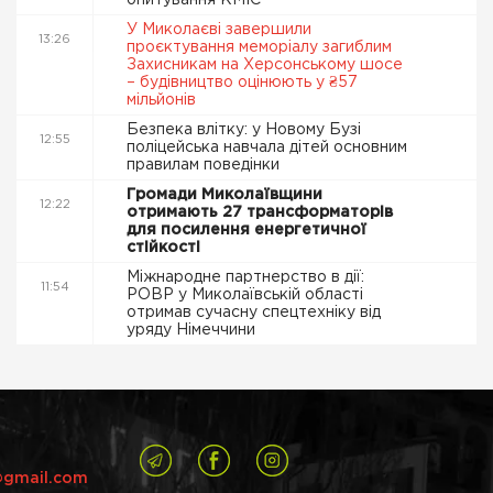
опитування КМІС
У Миколаєві завершили
13:26
проєктування меморіалу загиблим
Захисникам на Херсонському шосе
– будівництво оцінюють у ₴57
мільйонів
Безпека влітку: у Новому Бузі
12:55
поліцейська навчала дітей основним
правилам поведінки
Громади Миколаївщини
12:22
отримають 27 трансформаторів
для посилення енергетичної
стійкості
Міжнародне партнерство в дії:
11:54
РОВР у Миколаївській області
отримав сучасну спецтехніку від
уряду Німеччини
@gmail.com