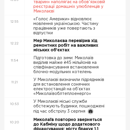
13:26
тварин» наполягає на обовʼязковій
реєстрації домашніх улюбленців у
Миколаєві
«Голос Америки» відновлює
12:55
мовлення українською. Частину
працівників уже повертають з
відпустки
Мер Миколаєва перевірив хід
12:22
ремонтних робіт на важливих
міських об'єктах
Підготовка до зими: Миколаїв
11:54
виділив майже ₴45 мільйонів на
співфінансування встановлення
блочно-модульних котелень
У Миколаєві визначили підрядників
11:21
для встановлення сонячних
електростанцій на об’єктах
«Миколаївоблтеплоенерго»
У Миколаєві міські служби
10:53
обстежують будинки, пошкоджені
під час обстрілу 3 серпня
Миколаїв повторно звернеться
10:20
до Кабміну щодо додаткового
фінансування: місту бракує 1,1