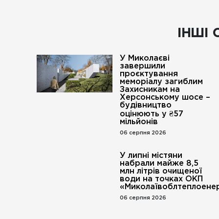
ІНШІ 
У Миколаєві
завершили
проєктування
меморіалу загиблим
Захисникам на
Херсонському шосе –
будівництво
оцінюють у ₴57
мільйонів
06 серпня 2026
У липні містяни
набрали майже 8,5
млн літрів очищеної
води на точках ОКП
«Миколаївоблтеплоенер
06 серпня 2026