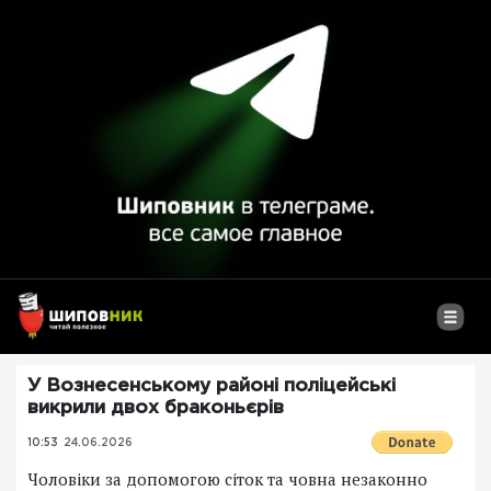
У Вознесенському районі поліцейські
викрили двох браконьєрів
10:53
24.06.2026
Чоловіки за допомогою сіток та човна незаконно