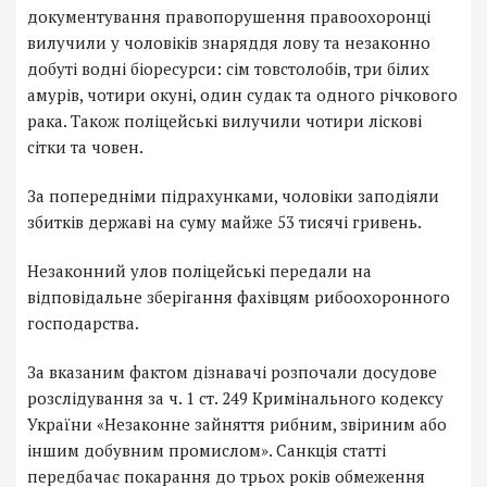
документування правопорушення правоохоронці
вилучили у чоловіків знаряддя лову та незаконно
добуті водні біоресурси: сім товстолобів, три білих
амурів, чотири окуні, один судак та одного річкового
рака. Також поліцейські вилучили чотири ліскові
сітки та човен.
За попередніми підрахунками, чоловіки заподіяли
збитків державі на суму майже 53 тисячі гривень.
Незаконний улов поліцейські передали на
відповідальне зберігання фахівцям рибоохоронного
господарства.
За вказаним фактом дізнавачі розпочали досудове
розслідування за ч. 1 ст. 249 Кримінального кодексу
України «Незаконне зайняття рибним, звіриним або
іншим добувним промислом». Санкція статті
передбачає покарання до трьох років обмеження