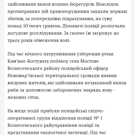
здійснювали вилов водних біоресурсів. Внаслідок
протиправних дій правопорушники завдали державі
збитків, за попередніми підрахунками, на суму
понад 50 тисяч гривень. Дізнавачі поліції розпочали
досудове розслідування. За скоєне їм загрожує до
трьох років обмеження волі.
Під час нічного патрулювання узбережжя річки
Камʼяно-Костувата поблизу села Мостове
Вознесенського району поліцейський офіцер
Новомарʼївської територіальної громади виявив
місцевих жителів, які здійснювали незаконний вилов
риби за допомогою заборонених знарядь лову -
ліскових сіток.
На місце події прибули поліцейські слідчо-
оперативної групи відділення поліції № 1
Вознесенського райуправління поліції та
представники екологічної інспекції. Під час