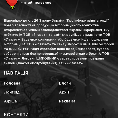
Відповідно до ст. 26 Закону України "Про інформаційні агенції"
право власності на продукцію інформаційного агентства
охороняється чинним законодавством України. Інформація, яку
публікує ІА ТОВ «7 газет» та сайт shipovnik.ua є власністю ТОВ
«7 газет». Будь-яке копіювання або будь-яке інше поширення
інформації ІА ТОВ «7 газет» та сайту shipovnik.ua, в якій би формі
та яким би технічним способом воно не здійснювалося, суворо
забороняється без попередньої письмової згоди з боку ІА ТОВ
«7 газет». Логотип ШИПОВНИК є зареєстрованим товарним
знаком (знаком обслуговування) ТОВ «7 газет».
НАВІГАЦІЯ
Головна
Блоги
Лонгрід
Архів
Афіша
Реклама
КОНТАКТИ