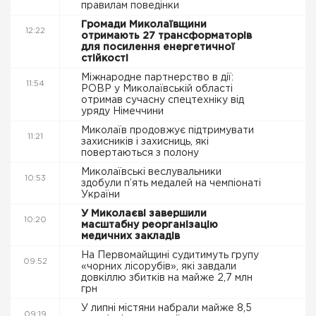
правилам поведінки
Громади Миколаївщини
12:22
отримають 27 трансформаторів
для посилення енергетичної
стійкості
Міжнародне партнерство в дії:
11:54
РОВР у Миколаївській області
отримав сучасну спецтехніку від
уряду Німеччини
Миколаїв продовжує підтримувати
11:21
захисників і захисниць, які
повертаються з полону
Миколаївські веслувальники
10:53
здобули п’ять медалей на чемпіонаті
України
У Миколаєві завершили
10:20
масштабну реорганізацію
медичних закладів
На Первомайщині судитимуть групу
09:52
«чорних лісорубів», які завдали
довкіллю збитків на майже 2,7 млн
грн
У липні містяни набрали майже 8,5
09:19