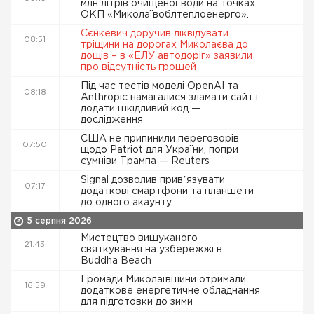
млн літрів очищеної води на точках
ОКП «Миколаївоблтеплоенерго».
Сєнкевич доручив ліквідувати
08:51
тріщини на дорогах Миколаєва до
дощів – в «ЕЛУ автодоріг» заявили
про відсутність грошей
Під час тестів моделі OpenAI та
08:18
Anthropic намагалися зламати сайт і
додати шкідливий код —
дослідження
США не припинили переговорів
07:50
щодо Patriot для України, попри
сумніви Трампа — Reuters
Signal дозволив привʼязувати
07:17
додаткові смартфони та планшети
до одного акаунту
5 серпня 2026
Мистецтво вишуканого
21:43
святкування на узбережжі в
Buddha Beach
Громади Миколаївщини отримали
16:59
додаткове енергетичне обладнання
для підготовки до зими