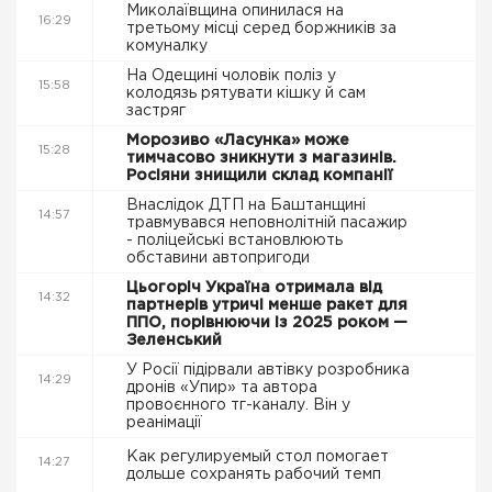
Миколаївщина опинилася на
16:29
третьому місці серед боржників за
комуналку
На Одещині чоловік поліз у
15:58
колодязь рятувати кішку й сам
застряг
Морозиво «Ласунка» може
15:28
тимчасово зникнути з магазинів.
Росіяни знищили склад компанії
Внаслідок ДТП на Баштанщині
14:57
травмувався неповнолітній пасажир
- поліцейські встановлюють
обставини автопригоди
Цьогоріч Україна отримала від
14:32
партнерів утричі менше ракет для
ППО, порівнюючи із 2025 роком —
Зеленський
У Росії підірвали автівку розробника
14:29
дронів «Упир» та автора
провоєнного тг-каналу. Він у
реанімації
Как регулируемый стол помогает
14:27
дольше сохранять рабочий темп