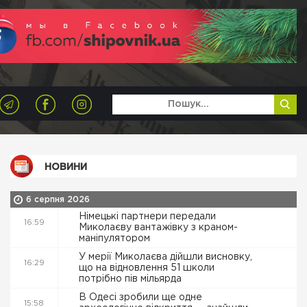
НОВИНИ
6 серпня 2026
Німецькі партнери передали
16:59
Миколаєву вантажівку з краном-
маніпулятором
У мерії Миколаєва дійшли висновку,
16:29
що на відновлення 51 школи
потрібно пів мільярда
В Одесі зробили ще одне
15:58