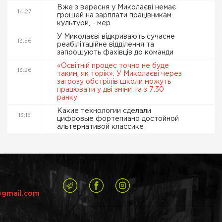
Вже з вересня у Миколаєві немає
14:27
грошей на зарплати працівникам
культури, - мер
У Миколаєві відкривають сучасне
13:56
реабілітаційне відділення та
запрошують фахівців до команди
«Освітній процес точно не буде
13:26
таким, як торік»: У Миколаєві через
загрозу обстрілів школи можуть
працювати у дві зміни та з 7:30
ранку
Какие технологии сделали
13:15
цифровые фортепиано достойной
альтернативой классике
@gmail.com