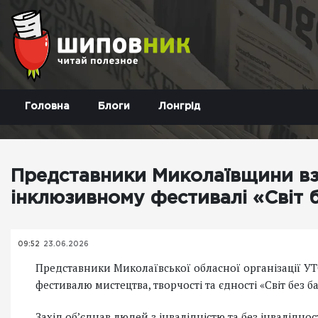
Головна
Блоги
Лонгрід
Представники Миколаївщини вз
інклюзивному фестивалі «Світ б
09:52
23.06.2026
Представники Миколаївської обласної організації У
фестивалю мистецтва, творчості та єдності «Світ без ба
Захід об’єднав людей з інвалідністю та без інваліднос