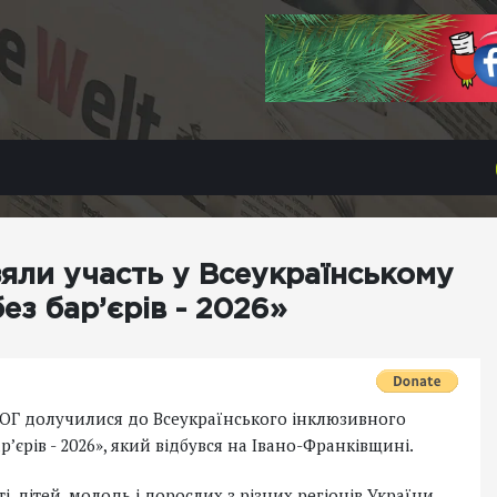
яли участь у Всеукраїнському
ез бар’єрів - 2026»
ТОГ долучилися до Всеукраїнського інклюзивного
р’єрів - 2026», який відбувся на Івано-Франківщині.
ті, дітей, молодь і дорослих з різних регіонів України