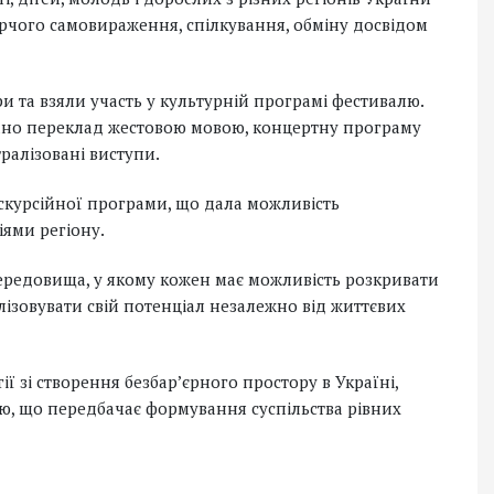
рчого самовираження, спілкування, обміну досвідом
 та взяли участь у культурній програмі фестивалю.
вано переклад жестовою мовою, концертну програму
тралізовані виступи.
скурсійної програми, що дала можливість
ями регіону.
середовища, у якому кожен має можливість розкривати
алізовувати свій потенціал незалежно від життєвих
ії зі створення безбар’єрного простору в Україні,
ю, що передбачає формування суспільства рівних