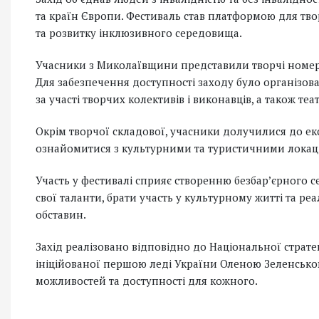
та країн Європи. Фестиваль став платформою для тво
та розвитку інклюзивного середовища.
Учасники з Миколаївщини представили творчі номери
Для забезпечення доступності заходу було організо
за участі творчих колективів і виконавців, а також теа
Окрім творчої складової, учасники долучилися до ек
ознайомитися з культурними та туристичними локаці
Участь у фестивалі сприяє створенню безбар’єрного 
свої таланти, брати участь у культурному житті та ре
обставин.
Захід реалізовано відповідно до Національної стратег
ініційованої першою леді України Оленою Зеленсько
можливостей та доступності для кожного.