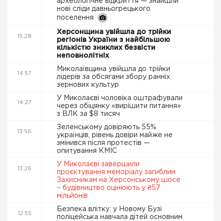
археологічне відкриття — знайшли
нові сліди давньогрецького
поселення
Херсонщина увійшла до трійки
15:28
регіонів України з найбільшою
кількістю зниклих безвісти
неповнолітніх
Миколаївщина увійшла до трійки
14:57
лідерів за обсягами збору ранніх
зернових культур
У Миколаєві чоловіка оштрафували
14:27
через обіцянку «вирішити питання»
з ВЛК за $8 тисяч
Зеленському довіряють 55%
13:56
українців, рівень довіри майже не
змінився після протестів —
опитування КМІС
У Миколаєві завершили
13:26
проєктування меморіалу загиблим
Захисникам на Херсонському шосе
– будівництво оцінюють у ₴57
мільйонів
Безпека влітку: у Новому Бузі
12:55
поліцейська навчала дітей основним