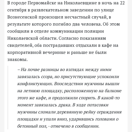
В городе Первомайске на Николаевщине в ночь на 22
сентября в развлекательном заведении по улице
Вознесенской произошел несчастный случай, в
результате которого погибло два человека. Об этом
сообщили в отделе коммуникации полиции
Николаевской области. Согласно показаниям
свидетелей, оба пострадавших отдыхали в кафе на
корпоративной вечеринке и раньше не были
знакомы.
– На почве разницы во взглядах между ними
завязалась ссора, но присутствующие успокоили
конфликтующих. Впоследствии мужчины вышли
на летнюю площадку, расположенную на балконе
этого же кафе, и продолжили спорить. В какой-то
момент завязалась драка. В ходе потасовки
мужчины сломали деревянную рейку ограждения
площадки и упали вниз, ударившись головами о
бетонный пол, - отмечено в сообщении.