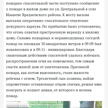
пожарно-спасательной части поступило сообщение
о пожаре в жилом доме по ул. Центральной в селе
Макиеве Врадиевского района. К месту вызова
выехали оперативно-спасательное отделение
дежурного караула. По прибытию было установлено,
что огонь охватил пристроенную веранду к жилому
дому. Силами пожарных и неравнодушных соседей
пожар на площади 30 квадратных метров в 09:09 был
локализован и в 09:15 - ликвидирован. Благодаря
слаженным действиям спасателей удалось избежать
распространения огня на помещение, тем самым
спасти жилой дом от уничтожения. Причиной
пожара, как потом выяснилось, стали шалости
ребенка с огнем. Трехлетний сын хозяина, найдя
опрометчиво оставленные отцом спички, решил ими
поиграть и поджег диван, от которого и возник
пожар.