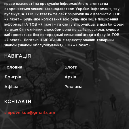
право власності на продукцію інформаційного агентства
охороняється чинним законодавством України. Інформація, яку
публікує ІА ТОВ «7 газет» та сайт shipovnik.ua є власністю ТОВ
«7 газет». Будь-яке копіювання або будь-яке інше поширення
інформації ІА ТОВ «7 газет» та сайту shipovnik.ua, в якій би формі
та яким би технічним способом воно не здійснювалося, суворо
забороняється без попередньої письмової згоди з боку ІА ТОВ
«7 газет». Логотип ШИПОВНИК є зареєстрованим товарним
знаком (знаком обслуговування) ТОВ «7 газет».
НАВІГАЦІЯ
Головна
Блоги
Лонгрід
Архів
Афіша
Реклама
КОНТАКТИ
shipovnikua@gmail.com