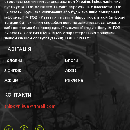
охороняється чинним законодавством України. Інформація, яку
публікує ІА ТОВ «7 газет» та сайт shipovnik.ua є власністю ТОВ
«7 газет». Будь-яке копіювання або будь-яке інше поширення
інформації ІА ТОВ «7 газет» та сайту shipovnik.ua, в якій би формі
та яким би технічним способом воно не здійснювалося, суворо
забороняється без попередньої письмової згоди з боку ІА ТОВ
«7 газет». Логотип ШИПОВНИК є зареєстрованим товарним
знаком (знаком обслуговування) ТОВ «7 газет».
НАВІГАЦІЯ
Головна
Блоги
Лонгрід
Архів
Афіша
Реклама
КОНТАКТИ
shipovnikua@gmail.com