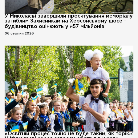
У Миколаєві завершили проєктування меморіалу
загиблим Захисникам на Херсонському шосе –
будівництво оцінюють у ₴57 мільйонів
06 серпня 2026
«Освітній процес точно не буде таким, як торік»: