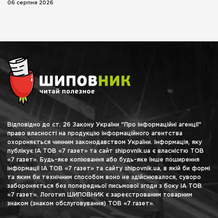
06 серпня 2026
Відповідно до ст. 26 Закону України "Про інформаційні агенції"
право власності на продукцію інформаційного агентства
охороняється чинним законодавством України. Інформація, яку
публікує ІА ТОВ «7 газет» та сайт shipovnik.ua є власністю ТОВ
«7 газет». Будь-яке копіювання або будь-яке інше поширення
інформації ІА ТОВ «7 газет» та сайту shipovnik.ua, в якій би формі
та яким би технічним способом воно не здійснювалося, суворо
забороняється без попередньої письмової згоди з боку ІА ТОВ
«7 газет». Логотип ШИПОВНИК є зареєстрованим товарним
знаком (знаком обслуговування) ТОВ «7 газет».