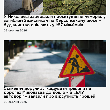
У Миколаєві завершили проєктування меморіалу
загиблим Захисникам на Херсонському шосе –
будівництво оцінюють у ₴57 мільйонів
06 серпня 2026
Сєнкевич доручив ліквідувати тріщини на
дорогах Миколаєва до дощів – в «ЕЛУ
автодоріг» заявили про відсутність грошей
06 серпня 2026