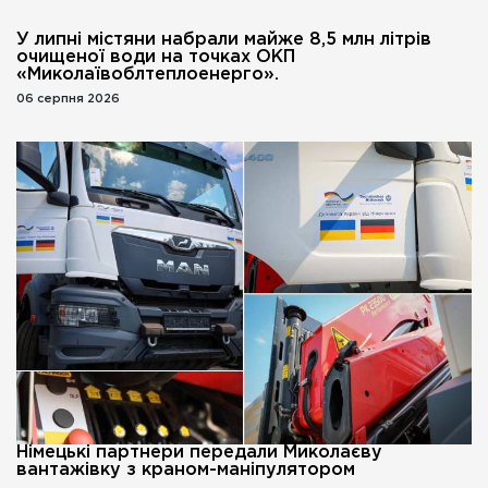
У липні містяни набрали майже 8,5 млн літрів
очищеної води на точках ОКП
«Миколаївоблтеплоенерго».
06 серпня 2026
Німецькі партнери передали Миколаєву
вантажівку з краном-маніпулятором