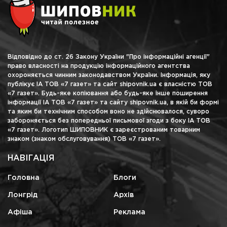
Відповідно до ст. 26 Закону України "Про інформаційні агенції"
право власності на продукцію інформаційного агентства
охороняється чинним законодавством України. Інформація, яку
публікує ІА ТОВ «7 газет» та сайт shipovnik.ua є власністю ТОВ
«7 газет». Будь-яке копіювання або будь-яке інше поширення
інформації ІА ТОВ «7 газет» та сайту shipovnik.ua, в якій би формі
та яким би технічним способом воно не здійснювалося, суворо
забороняється без попередньої письмової згоди з боку ІА ТОВ
«7 газет». Логотип ШИПОВНИК є зареєстрованим товарним
знаком (знаком обслуговування) ТОВ «7 газет».
НАВІГАЦІЯ
Головна
Блоги
Лонгрід
Архів
Афіша
Реклама