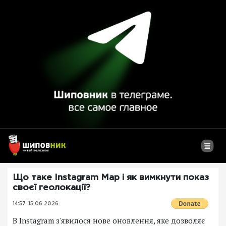
Що таке Instagram Map і як вимкнути показ
своєї геолокації?
14:57
15.06.2026
В Instagram з'явилося нове оновлення, яке дозволяє