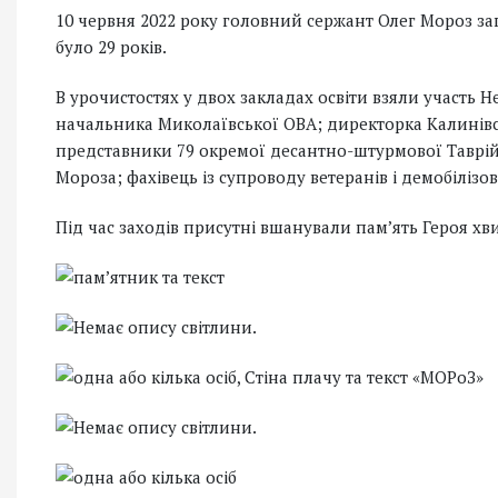
10 червня 2022 року головний сержант Олег Мороз за
було 29 років.
В урочистостях у двох закладах освіти взяли участь
начальника Миколаївської ОВА; директорка Калинівс
представники 79 окремої десантно-штурмової Таврій
Мороза; фахівець із супроводу ветеранів і демобілізо
Під час заходів присутні вшанували пам’ять Героя х