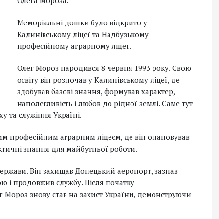
Олега Мороза.
Меморіальні дошки було відкрито у
Калинівському ліцеї та Надбузькому
професійному аграрному ліцеї.
Олег Мороз народився 8 червня 1993 року. Свою
освіту він розпочав у Калинівському ліцеї, де
здобував базові знання, формував характер,
наполегливість і любов до рідної землі. Саме тут
 та служіння Україні.
им професійним аграрним ліцеєм, де він опановував
ктичні знання для майбутньої роботи.
 держави. Він захищав Донецький аеропорт, зазнав
ою і продовжив службу. Після початку
г Мороз знову став на захист України, демонструючи