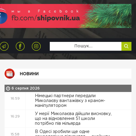
НОВИНИ
6 серпня 2026
Німецькі партнери передали
16:59
Миколаєву вантажівку з краном-
маніпулятором
У мерії Миколаєва дійшли висновку,
16:29
що на відновлення 51 школи
потрібно пів мільярда
В Одесі зробили ще одне
15:58