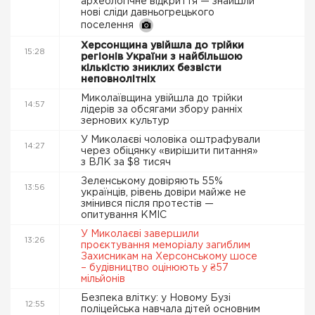
археологічне відкриття — знайшли
нові сліди давньогрецького
поселення
Херсонщина увійшла до трійки
15:28
регіонів України з найбільшою
кількістю зниклих безвісти
неповнолітніх
Миколаївщина увійшла до трійки
14:57
лідерів за обсягами збору ранніх
зернових культур
У Миколаєві чоловіка оштрафували
14:27
через обіцянку «вирішити питання»
з ВЛК за $8 тисяч
Зеленському довіряють 55%
13:56
українців, рівень довіри майже не
змінився після протестів —
опитування КМІС
У Миколаєві завершили
13:26
проєктування меморіалу загиблим
Захисникам на Херсонському шосе
– будівництво оцінюють у ₴57
мільйонів
Безпека влітку: у Новому Бузі
12:55
поліцейська навчала дітей основним