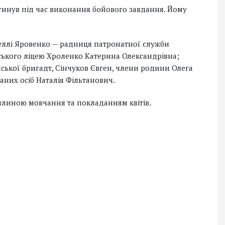
гинув під час виконання бойового завдання. Йому
 Неллі Яровенко — радниця патронатної служби
ького ліцею Хроленко Катерина Олександрівна;
ської бригадт, Сінчуков Євген, члени родини Олега
ваних осіб Наталія Фільтанович.
вилиною мовчання та покладанням квітів.