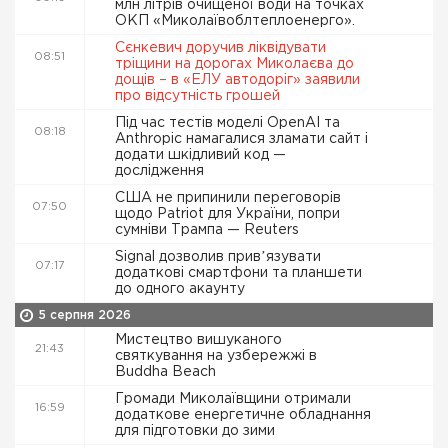
млн літрів очищеної води на точках
ОКП «Миколаївоблтеплоенерго».
Сєнкевич доручив ліквідувати
08:51
тріщини на дорогах Миколаєва до
дощів – в «ЕЛУ автодоріг» заявили
про відсутність грошей
Під час тестів моделі OpenAI та
08:18
Anthropic намагалися зламати сайт і
додати шкідливий код —
дослідження
США не припинили переговорів
07:50
щодо Patriot для України, попри
сумніви Трампа — Reuters
Signal дозволив привʼязувати
07:17
додаткові смартфони та планшети
до одного акаунту
5 серпня 2026
Мистецтво вишуканого
21:43
святкування на узбережжі в
Buddha Beach
Громади Миколаївщини отримали
16:59
додаткове енергетичне обладнання
для підготовки до зими