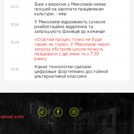
Вже з вересня у Миколаєві немає
14:27
грошей на зарплати працівникам
культури, - мер
У Миколаєві відкривають сучасне
13:56
реабілітаційне відділення та
запрошують фахівців до команди
«Освітній процес точно не буде
13:26
таким, як торік»: У Миколаєві через
загрозу обстрілів школи можуть
працювати у дві зміни та з 7:30
ранку
Какие технологии сделали
13:15
цифровые фортепиано достойной
альтернативой классике
@gmail.com