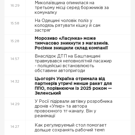
Миколаївщина опинилася на
16:29
третьому місці серед боржників за
комуналку
На Одещині чоловік поліз у
15:58
колодязь рятувати кішку й сам
застряг
Морозиво «Ласунка» може
15:28
тимчасово зникнути з магазинів.
Росіяни знищили склад компанії
Внаслідок ДТП на Баштанщині
14:57
травмувався неповнолітній пасажир
- поліцейські встановлюють
обставини автопригоди
Цьогоріч Україна отримала від
14:32
партнерів утричі менше ракет для
ППО, порівнюючи із 2025 роком —
Зеленський
У Росії підірвали автівку розробника
14:29
дронів «Упир» та автора
провоєнного тг-каналу. Він у
реанімації
Как регулируемый стол помогает
14:27
дольше сохранять рабочий темп