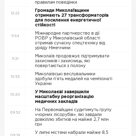
правилам поведінки
Громади Миколаївщини
12:22
отримають 27 трансформаторів
для посилення енергетичної
стійкості
Міжнародне партнерство в дії:
11:54
РОВР у Миколаївській області
отримав сучасну спецтехніку від
уряду Німеччини
Миколаїв продовжує підтримувати
11:21
захисників і захисниць, які
повертаються з полону
Миколаївські веслувальники
10:53
здобули п’ять медалей на чемпіонаті
України
У Миколаєві завершили
10:20
масштабну реорганізацію
медичних закладів
На Первомайщині судитимуть групу
09:52
«чорних лісорубів», які завдали
довкіллю збитків на майже 2,7 млн
грн
У липні містяни набрали майже 8,5
09:19