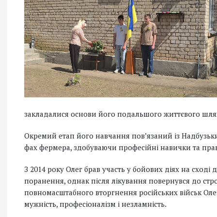
закладалися основи його подальшого життєвого шляху
Окремий етап його навчання пов’язаний із Надбузьк
фах фермера, здобуваючи професійні навички та пра
З 2014 року Олег брав участь у бойових діях на сході
поранення, однак після лікування повернувся до стр
повномасштабного вторгнення російських військ Оле
мужність, професіоналізм і незламність.