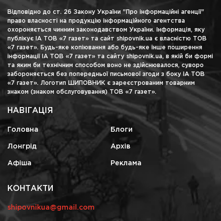
Відповідно до ст. 26 Закону України "Про інформаційні агенції"
право власності на продукцію інформаційного агентства
охороняється чинним законодавством України. Інформація, яку
публікує ІА ТОВ «7 газет» та сайт shipovnik.ua є власністю ТОВ
«7 газет». Будь-яке копіювання або будь-яке інше поширення
інформації ІА ТОВ «7 газет» та сайту shipovnik.ua, в якій би формі
та яким би технічним способом воно не здійснювалося, суворо
забороняється без попередньої письмової згоди з боку ІА ТОВ
«7 газет». Логотип ШИПОВНИК є зареєстрованим товарним
знаком (знаком обслуговування) ТОВ «7 газет».
НАВІГАЦІЯ
Головна
Блоги
Лонгрід
Архів
Афіша
Реклама
КОНТАКТИ
shipovnikua@gmail.com