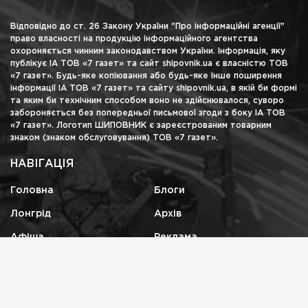
Відповідно до ст. 26 Закону України "Про інформаційні агенції"
право власності на продукцію інформаційного агентства
охороняється чинним законодавством України. Інформація, яку
публікує ІА ТОВ «7 газет» та сайт shipovnik.ua є власністю ТОВ
«7 газет». Будь-яке копіювання або будь-яке інше поширення
інформації ІА ТОВ «7 газет» та сайту shipovnik.ua, в якій би формі
та яким би технічним способом воно не здійснювалося, суворо
забороняється без попередньої письмової згоди з боку ІА ТОВ
«7 газет». Логотип ШИПОВНИК є зареєстрованим товарним
знаком (знаком обслуговування) ТОВ «7 газет».
НАВІГАЦІЯ
Головна
Блоги
Лонгрід
Архів
Афіша
Реклама
КОНТАКТИ
shipovnikua@gmail.com