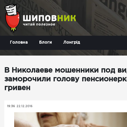
Головна
Блоги
Лонгрід
В Николаеве мошенники под в
заморочили голову пенсионерке
гривен
19:36
22.12.2016