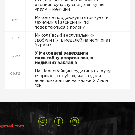
РОВР у Миколаївській області
отримав сучасну спецтехніку від
уряду Німеччини
Миколаїв продовжує підтримувати
11:21
захисників і захисниць, які
повертаються з полону
Миколаївські веслувальники
10:53
здобули п’ять медалей на чемпіонаті
України
У Миколаєві завершили
10:20
масштабну реорганізацію
медичних закладів
На Первомайщині судитимуть групу
09:52
«чорних лісорубів», які завдали
довкіллю збитків на майже 2,7 млн
грн
@gmail.com