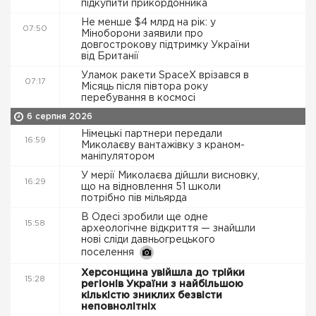
підкупити прикордонника
Не менше $4 млрд на рік: у
07:50
Міноборони заявили про
довгострокову підтримку України
від Британії
Уламок ракети SpaceX врізався в
07:17
Місяць після півтора року
перебування в космосі
6 серпня 2026
Німецькі партнери передали
16:59
Миколаєву вантажівку з краном-
маніпулятором
У мерії Миколаєва дійшли висновку,
16:29
що на відновлення 51 школи
потрібно пів мільярда
В Одесі зробили ще одне
15:58
археологічне відкриття — знайшли
нові сліди давньогрецького
поселення
Херсонщина увійшла до трійки
15:28
регіонів України з найбільшою
кількістю зниклих безвісти
неповнолітніх