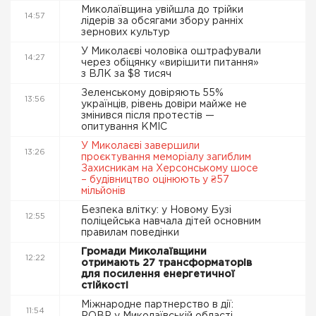
Миколаївщина увійшла до трійки
14:57
лідерів за обсягами збору ранніх
зернових культур
У Миколаєві чоловіка оштрафували
14:27
через обіцянку «вирішити питання»
з ВЛК за $8 тисяч
Зеленському довіряють 55%
13:56
українців, рівень довіри майже не
змінився після протестів —
опитування КМІС
У Миколаєві завершили
13:26
проєктування меморіалу загиблим
Захисникам на Херсонському шосе
– будівництво оцінюють у ₴57
мільйонів
Безпека влітку: у Новому Бузі
12:55
поліцейська навчала дітей основним
правилам поведінки
Громади Миколаївщини
12:22
отримають 27 трансформаторів
для посилення енергетичної
стійкості
Міжнародне партнерство в дії:
11:54