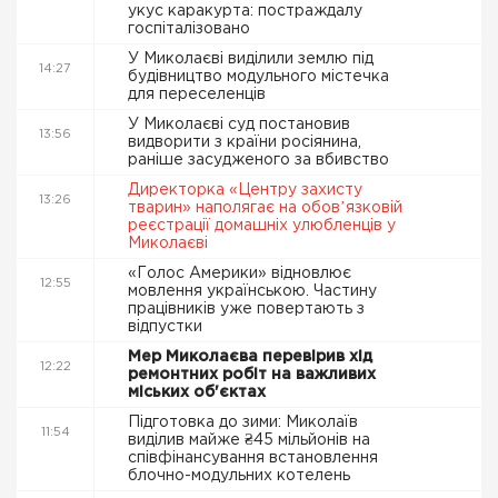
укус каракурта: постраждалу
госпіталізовано
У Миколаєві виділили землю під
14:27
будівництво модульного містечка
для переселенців
У Миколаєві суд постановив
13:56
видворити з країни росіянина,
раніше засудженого за вбивство
Директорка «Центру захисту
13:26
тварин» наполягає на обовʼязковій
реєстрації домашніх улюбленців у
Миколаєві
«Голос Америки» відновлює
12:55
мовлення українською. Частину
працівників уже повертають з
відпустки
Мер Миколаєва перевірив хід
12:22
ремонтних робіт на важливих
міських об'єктах
Підготовка до зими: Миколаїв
11:54
виділив майже ₴45 мільйонів на
співфінансування встановлення
блочно-модульних котелень