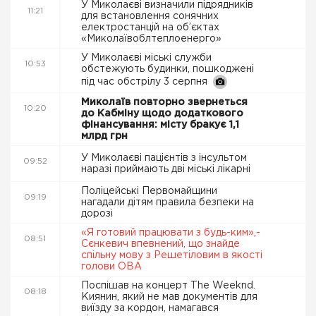
У Миколаєві визначили підрядників
11:21
для встановлення сонячних
електростанцій на об’єктах
«Миколаївоблтеплоенерго»
У Миколаєві міські служби
10:53
обстежують будинки, пошкоджені
під час обстрілу 3 серпня
Миколаїв повторно звернеться
10:20
до Кабміну щодо додаткового
фінансування: місту бракує 1,1
млрд грн
У Миколаєві пацієнтів з інсультом
09:52
наразі приймають дві міські лікарні
Поліцейські Первомайщини
09:19
нагадали дітям правила безпеки на
дорозі
«Я готовий працювати з будь-ким»,-
08:51
Сєнкевич впевнений, що знайде
спільну мову з Решетіловим в якості
голови ОВА
Поспішав на концерт The Weeknd.
08:18
Киянин, який не мав документів для
виїзду за кордон, намагався