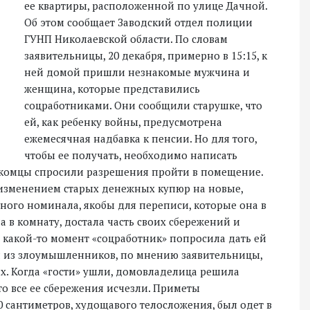
ее квартиры, расположенной по улице Дачной.
Об этом сообщает Заводский отдел полиции
ГУНП Николаевской области. По словам
заявительницы, 20 декабря, примерно в 15:15, к
ней домой пришли незнакомые мужчина и
женщина, которые представились
соцработниками. Они сообщили старушке, что
ей, как ребенку войны, предусмотрена
ежемесячная надбавка к пенсии. Но для того,
чтобы ее получать, необходимо написать
накомцы спросили разрешения пройти в помещение.
 изменением старых денежных купюр на новые,
ного номинала, якобы для переписи, которые она в
в комнату, достала часть своих сбережений и
в какой-то момент «соцработник» попросила дать ей
ин из злоумышленников, по мнению заявительницы,
 их. Когда «гости» ушли, домовладелица решила
то все ее сбережения исчезли. Приметы
80 сантиметров, худощавого телосложения, был одет в