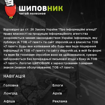
Відповідно до ст. 26 Закону України "Про інформаційні агенції"
право власності на продукцію інформаційного агентства
охороняється чинним законодавством України. Інформація, яку
публікує ІА ТОВ «7 газет» та сайт shipovnik.ua є власністю ТОВ
«7 газет». Будь-яке копіювання або будь-яке інше поширення
інформації ІА ТОВ «7 газет» та сайту shipovnik.ua, в якій би формі
та яким би технічним способом воно не здійснювалося, суворо
забороняється без попередньої письмової згоди з боку ІА ТОВ
«7 газет». Логотип ШИПОВНИК є зареєстрованим товарним
знаком (знаком обслуговування) ТОВ «7 газет».
НАВІГАЦІЯ
Головна
Блоги
Лонгрід
Архів
Афіша
Реклама