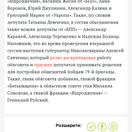
«Відродження», Василий Жосан от «БПП», Анна
Воронок, Юрий Джупинин, Александр Казюка и
Григорий Марин от «Укропа». Также, по словам
депутата Татьяны Демченко, в состав обьединения
также вошли депутаты от «БПП» — Александр
Каражей, Александр Терещенко и Надежда Боднар.
Напомним, что во время проведения вчерашней
сессии выступил губернатор Николаевщины Алексей
Савченко, который
резко раскритиковал
работу
облсовета и
призвал
депутатов принимать решения
для постройки общежитий бойцам 79-й бригады.
Также, глава облсовета добавила, главой фракции
«Батьківщина» в областном совете стал Михаила
Соколова, а главой фракции «Відродження» —
Геннадий Рубский.
Розшарити: