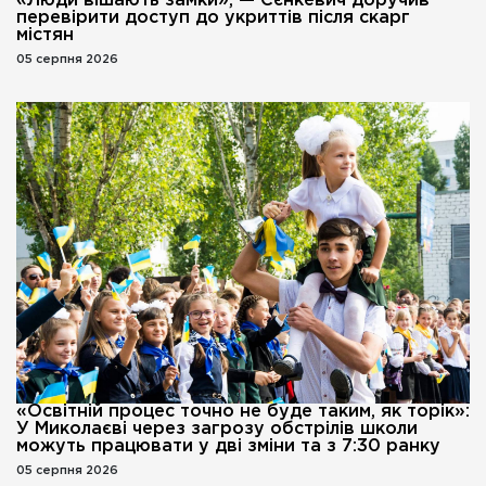
«Люди вішають замки», — Сєнкевич доручив
перевірити доступ до укриттів після скарг
містян
05 серпня 2026
«Освітній процес точно не буде таким, як торік»:
У Миколаєві через загрозу обстрілів школи
можуть працювати у дві зміни та з 7:30 ранку
05 серпня 2026