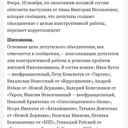
Вчера, 10 ноября, по окончанию восьмой сессии
облсовета выступила ее глава Виктория Москаленко,
которая сообщила, что депутаты создают
обьединение с целью конструктивной работы,
передает корреспондент
Шиповника.
Основная цель депутаского обьединения, как
отмечается в сообщении, — консолидация депутатов
для конструктивной работы и решения проблем
жителей Николаевщины. В состав вошли: Иван Кухта
— внефракционный, Петр Ковальчук от «Укропа»,
Владислав Невеселый от «Відродження», Андрей
Избаш от «Новой Держави», Валерий Колесников от
«Укроп, Максим Невенчанный — внефракционный,
Николай Кравченко от «Оппозиционного блока»,
Игорь Ивануна от «Батьківщини», Татьяна Демченко
от «Новой Держави», Надежда Иванова, Наталья
Белоконенко от «БПП», Геннадий Рубский от