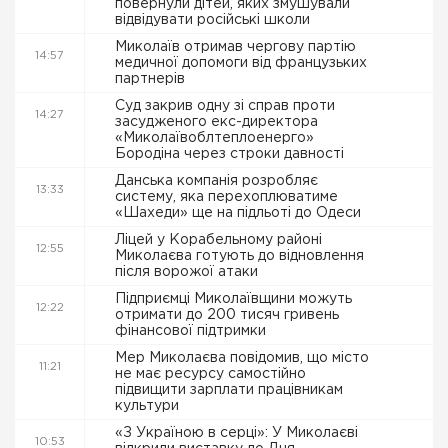
повернули дітей, яких змушували
відвідувати російські школи
Миколаїв отримав чергову партію
14:57
медичної допомоги від французьких
партнерів
Суд закрив одну зі справ проти
14:27
засудженого екс-директора
«Миколаївоблтеплоенерго»
Бородіна через строки давності
Данська компанія розробляє
13:33
систему, яка перехоплюватиме
«Шахеди» ще на підльоті до Одеси
Ліцей у Корабельному районі
12:55
Миколаєва готують до відновлення
після ворожої атаки
Підприємці Миколаївщини можуть
12:22
отримати до 200 тисяч гривень
фінансової підтримки
Мер Миколаєва повідомив, що місто
11:21
не має ресурсу самостійно
підвищити зарплати працівникам
культури
«З Україною в серці»: У Миколаєві
10:53