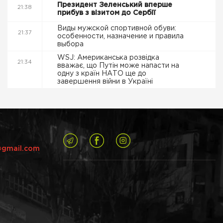
Президент Зеленський вперше
21:38
прибув з візитом до Сербії
Виды мужской спортивной обуви:
21:37
особенности, назначение и правила
выбора
WSJ: Американська розвідка
21:34
вважає, що Путін може напасти на
одну з країн НАТО ще до
завершення війни в Україні
@gmail.com