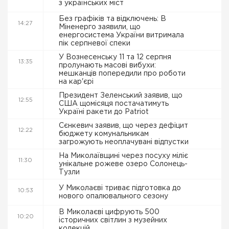
з українських міст
Без графіків та відключень: В
14:27
Міненерго заявили, що
енергосистема України витримала
пік серпневої спеки
У Вознесенську 11 та 12 серпня
13:35
пролунають масові вибухи:
мешканців попередили про роботи
на кар'єрі
Президент Зеленський заявив, що
12:55
США щомісяця постачатимуть
Україні ракети до Patriot
Сєнкевич заявив, що через дефіцит
12:22
бюджету комунальникам
загрожують неоплачувані відпустки
На Миколаївщині через посуху міліє
11:30
унікальне рожеве озеро Солонець-
Тузли
У Миколаєві триває підготовка до
10:53
нового опалювального сезону
В Миколаєві цифрують 500
10:20
історичних світлин з музейних
колекцій