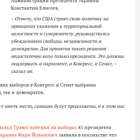
Администрации президента Украины
Константин Елисеев.
– Отмечу, что США строят свою политику на
принципах уважения к территориальной
целостности и суверенитету, руководствуясь
убеждениями свободы, независимости и
демократии. Для принятия такого решения
недостаточно воли только президента. Это должны
поддержать и парламент, и Конгресс, и Сенат, –
сказал он.
шних выборов в Конгресс и Сенат выбраны
 так и демократов.
т иметь место, санкции будут продолжены, и в этом нас
нальд Трамп победил на выборах
45 президента
Украине Мари Йованович
заявила в посольстве что