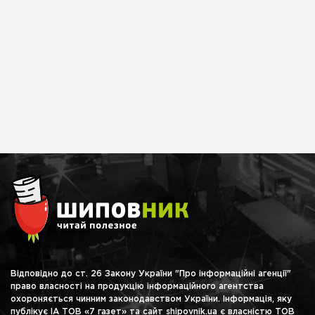
Відповідно до ст. 26 Закону України "Про інформаційні агенції"
право власності на продукцію інформаційного агентства
охороняється чинним законодавством України. Інформація, яку
публікує ІА ТОВ «7 газет» та сайт shipovnik.ua є власністю ТОВ