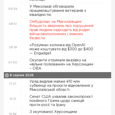
У Миколаєві обговорили
09:39
працевлаштування ветеранів з
інвалідністю
Омбудсман: на Миколаївщині
08:51
більшість звернень про порушення
прав людини надходить від родин
військовополонених і зниклих
безвісти
«Розумна» колонка від OpenAI
08:18
може коштувати від $300 до $400
— Engadget
Окупанти отримали вказівку на
07:50
«вільне полювання» на Херсонщині
– ОВА
8 серпня 2026
Уряд виділив майже ₴10 млн
17:27
субвенції на проєкти відновлення у
Миколаївській області
Сенат США ухвалив законопроєкт
16:31
покійного Грема щодо санкцій
проти росії та Ірану
З окупованої Херсонщини
15:38