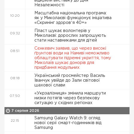
відкрили виставку до Дня
Незалежності
Масштабна національна програма:
10:20
як у Миколаєві функціонує ініціатива
«Скринінг здоровʼя 40+»
Пласт шукає волонтерів у
09:32
Миколаєві: дорослих запрошують
стати наставниками для дітей
Сєнкевич заявив, що через високі
08:51
ґрунтові води на Намиві неможливо
облаштувати підземні укриття, тому
Миколаїв шукає донорів для
придбання модульних
Український гросмейстер Василь
08:18
Іванчук увійде до Зали світової
шахової слави
«Укрзалізниця» змінила маршрути
07:50
низки потягів через безпекову
ситуацію у східних регіонах
7 серпня 2026
Samsung Galaxy Watch 9: огляд
22:15
нової серії смарт-годинників від
Samsung