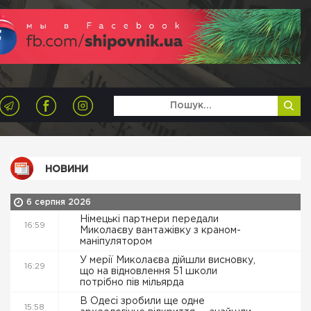
НОВИНИ
6 серпня 2026
Німецькі партнери передали
16:59
Миколаєву вантажівку з краном-
маніпулятором
У мерії Миколаєва дійшли висновку,
16:29
що на відновлення 51 школи
потрібно пів мільярда
В Одесі зробили ще одне
15:58