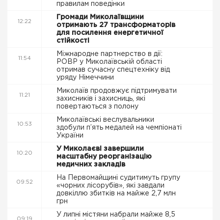
правилам поведінки
Громади Миколаївщини
12:22
отримають 27 трансформаторів
для посилення енергетичної
стійкості
Міжнародне партнерство в дії:
11:54
РОВР у Миколаївській області
отримав сучасну спецтехніку від
уряду Німеччини
Миколаїв продовжує підтримувати
11:21
захисників і захисниць, які
повертаються з полону
Миколаївські веслувальники
10:53
здобули п’ять медалей на чемпіонаті
України
У Миколаєві завершили
10:20
масштабну реорганізацію
медичних закладів
На Первомайщині судитимуть групу
09:52
«чорних лісорубів», які завдали
довкіллю збитків на майже 2,7 млн
грн
У липні містяни набрали майже 8,5
09:19