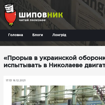
Головна
Блоги
Лонгрід
«Прорыв в украинской оборонк
испытывать в Николаеве двига
17:13
16.12.2021