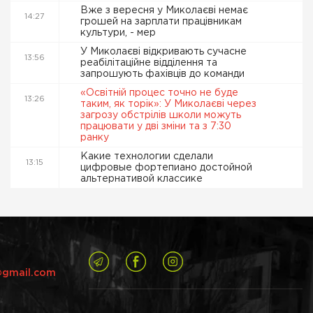
Вже з вересня у Миколаєві немає
14:27
грошей на зарплати працівникам
культури, - мер
У Миколаєві відкривають сучасне
13:56
реабілітаційне відділення та
запрошують фахівців до команди
«Освітній процес точно не буде
13:26
таким, як торік»: У Миколаєві через
загрозу обстрілів школи можуть
працювати у дві зміни та з 7:30
ранку
Какие технологии сделали
13:15
цифровые фортепиано достойной
альтернативой классике
@gmail.com