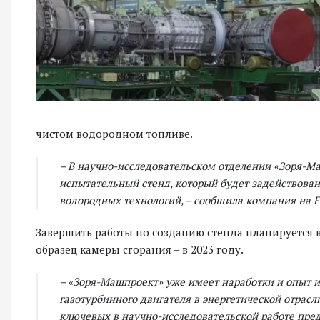
чистом водородном топливе.
– В научно-исследовательском отделении «Зоря-М
испытательный стенд, который будет задействова
водородных технологий, – сообщила компания на F
Завершить работы по созданию стенда планируется в 
образец камеры сгорания – в 2023 году.
– «Зоря-Машпроект» уже имеет наработки и опыт и
газотурбинного двигателя в энергетической отрас
ключевых в научно-исследовательской работе пред