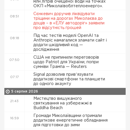
млн літрів очищеної води на точках
ОКП «Миколаївоблтеплоенерго».
Сєнкевич доручив ліквідувати
08:51
тріщини на дорогах Миколаєва до
дощів – в «ЕЛУ автодоріг» заявили
про відсутність грошей
Під час тестів моделі OpenAI та
08:18
Anthropic намагалися зламати сайт і
додати шкідливий код —
дослідження
США не припинили переговорів
07:50
щодо Patriot для України, попри
сумніви Трампа — Reuters
Signal дозволив привʼязувати
07:17
додаткові смартфони та планшети
до одного акаунту
5 серпня 2026
Мистецтво вишуканого
21:43
святкування на узбережжі в
Buddha Beach
Громади Миколаївщини отримали
16:59
додаткове енергетичне обладнання
для підготовки до зими