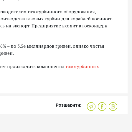
изводителем газотурбинного оборудования,
роизводства газовых турбин для кораблей военного
сь на экспорт. Предприятие входит в госконцерн
6% – до 3,54 миллиардов гривен, однако чистая
гривен.
удет производить компоненты
газотурбинных
Розшарити: