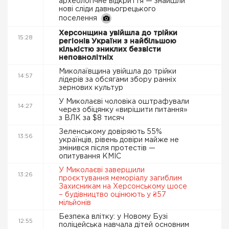
археологічне відкриття — знайшли
нові сліди давньогрецького
поселення
Херсонщина увійшла до трійки
15:28
регіонів України з найбільшою
кількістю зниклих безвісти
неповнолітніх
Миколаївщина увійшла до трійки
14:57
лідерів за обсягами збору ранніх
зернових культур
У Миколаєві чоловіка оштрафували
14:27
через обіцянку «вирішити питання»
з ВЛК за $8 тисяч
Зеленському довіряють 55%
13:56
українців, рівень довіри майже не
змінився після протестів —
опитування КМІС
У Миколаєві завершили
13:26
проєктування меморіалу загиблим
Захисникам на Херсонському шосе
– будівництво оцінюють у ₴57
мільйонів
Безпека влітку: у Новому Бузі
12:55
поліцейська навчала дітей основним