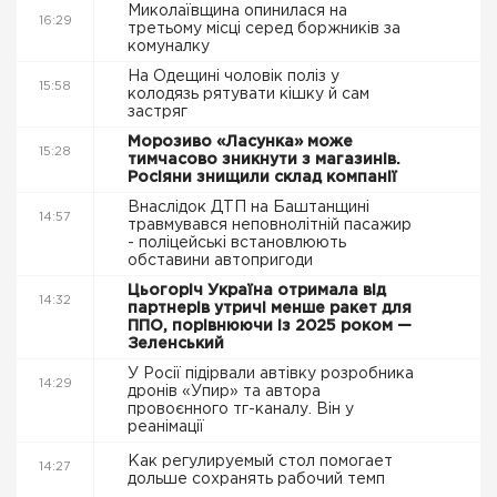
Миколаївщина опинилася на
16:29
третьому місці серед боржників за
комуналку
На Одещині чоловік поліз у
15:58
колодязь рятувати кішку й сам
застряг
Морозиво «Ласунка» може
15:28
тимчасово зникнути з магазинів.
Росіяни знищили склад компанії
Внаслідок ДТП на Баштанщині
14:57
травмувався неповнолітній пасажир
- поліцейські встановлюють
обставини автопригоди
Цьогоріч Україна отримала від
14:32
партнерів утричі менше ракет для
ППО, порівнюючи із 2025 роком —
Зеленський
У Росії підірвали автівку розробника
14:29
дронів «Упир» та автора
провоєнного тг-каналу. Він у
реанімації
Как регулируемый стол помогает
14:27
дольше сохранять рабочий темп