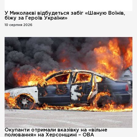
У Миколаєві відбудеться забіг «Шаную Воїнів,
біжу за Героїв України»
10 серпня 2026
Окупанти отримали вказівку на «вільне
полювання» на Херсонщині – ОВА