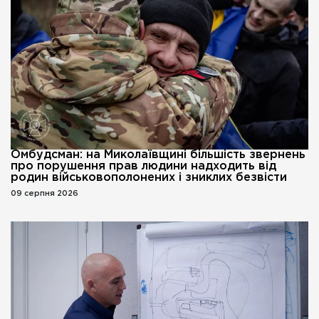
Омбудсман: на Миколаївщині більшість звернень
про порушення прав людини надходить від
родин військовополонених і зниклих безвісти
09 серпня 2026