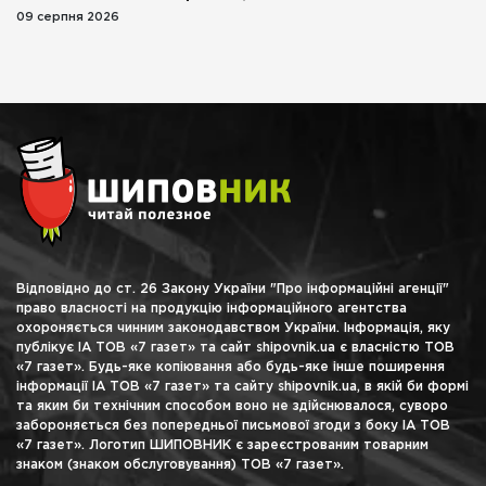
09 серпня 2026
Відповідно до ст. 26 Закону України "Про інформаційні агенції"
право власності на продукцію інформаційного агентства
охороняється чинним законодавством України. Інформація, яку
публікує ІА ТОВ «7 газет» та сайт shipovnik.ua є власністю ТОВ
«7 газет». Будь-яке копіювання або будь-яке інше поширення
інформації ІА ТОВ «7 газет» та сайту shipovnik.ua, в якій би формі
та яким би технічним способом воно не здійснювалося, суворо
забороняється без попередньої письмової згоди з боку ІА ТОВ
«7 газет». Логотип ШИПОВНИК є зареєстрованим товарним
знаком (знаком обслуговування) ТОВ «7 газет».