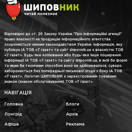
Відповідно до ст. 26 Закону України "Про інформаційні агенції"
право власності на продукцію інформаційного агентства
охороняється чинним законодавством України. Інформація, яку
публікує ІА ТОВ «7 газет» та сайт shipovnik.ua є власністю ТОВ
«7 газет». Будь-яке копіювання або будь-яке інше поширення
інформації ІА ТОВ «7 газет» та сайту shipovnik.ua, в якій би формі
та яким би технічним способом воно не здійснювалося, суворо
забороняється без попередньої письмової згоди з боку ІА ТОВ
«7 газет». Логотип ШИПОВНИК є зареєстрованим товарним
знаком (знаком обслуговування) ТОВ «7 газет».
НАВІГАЦІЯ
Головна
Блоги
Лонгрід
Архів
Афіша
Реклама