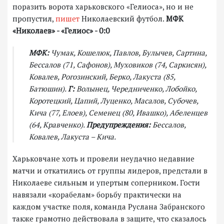
поразить ворота харьковского «Гелиоса», но и не
пропустил,
пишет
Николаевский футбол.
МФК
«Николаев» - «Гелиос» - 0:0
МФК:
Чумак, Кошелюк, Павлов, Булычев, Сартина,
Бессалов (71, Сафонов), Муховиков (74, Саркисян),
Ковалев, Рогозинский, Берко, Лакуста (85,
Батюшин).
Г:
Волынец, Чередниченко, Лобойко,
Коротецкий, Цапий, Луценко, Масалов, Субочев,
Кича (77, Елоев), Семенец (80, Ивашко), Абеленцев
(64, Кравченко).
Предупреждения:
Бессалов,
Ковалев, Лакуста – Кича.
Харьковчане хоть и провели неудачно недавние
матчи и откатились от группы лидеров, предстали в
Николаеве сильным и упертым соперником. Гости
навязали «корабелам» борьбу практически на
каждом участке поля, команда Руслана Забранского
также грамотно действовала в защите, что сказалось