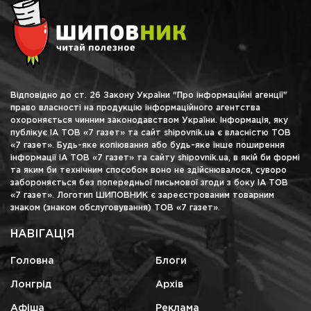
Відповідно до ст. 26 Закону України "Про інформаційні агенції"
право власності на продукцію інформаційного агентства
охороняється чинним законодавством України. Інформація, яку
публікує ІА ТОВ «7 газет» та сайт shipovnik.ua є власністю ТОВ
«7 газет». Будь-яке копіювання або будь-яке інше поширення
інформації ІА ТОВ «7 газет» та сайту shipovnik.ua, в якій би формі
та яким би технічним способом воно не здійснювалося, суворо
забороняється без попередньої письмової згоди з боку ІА ТОВ
«7 газет». Логотип ШИПОВНИК є зареєстрованим товарним
знаком (знаком обслуговування) ТОВ «7 газет».
НАВІГАЦІЯ
Головна
Блоги
Лонгрід
Архів
Афіша
Реклама