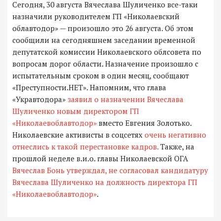
Сегодня, 30 августа Вячеслава Шуличенко все-таки
назначили руководителем ГП «Николаевский
облавтодор» — произошло это 26 августа. Об этом
сообщили на сегодняшнем заседании временной
депутатской комиссии Николаевского облсовета по
вопросам дорог области. Назначение произошло с
испытательным сроком в один месяц, сообщают
«Преступности.НЕТ». Напомним, что глава
«Укравтодора»
заявил о назначении Вячеслава
Шуличенко новым директором ГП
«Николаевоблавтодор»
вместо Евгения Золотько.
Николаевские активисты в соцсетях
очень негативно
отнеслись к такой перестановке кадров.
Также, на
прошлой неделе в.и.о. главы Николаевской ОГА
Вячеслав Бонь утверждал, не согласовал кандидатуру
Вячеслава Шуличенко на должность директора ГП
«Николаевоблавтодор»
.