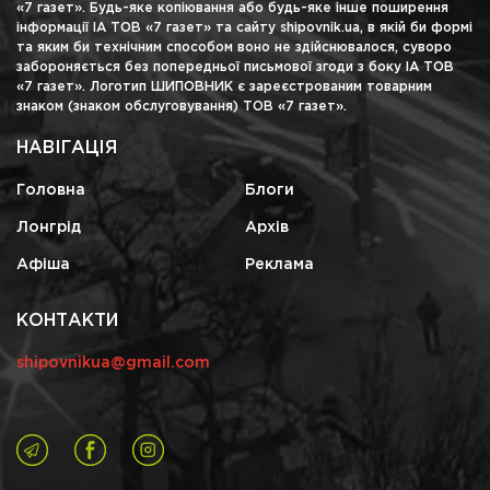
«7 газет». Будь-яке копіювання або будь-яке інше поширення
інформації ІА ТОВ «7 газет» та сайту shipovnik.ua, в якій би формі
та яким би технічним способом воно не здійснювалося, суворо
забороняється без попередньої письмової згоди з боку ІА ТОВ
«7 газет». Логотип ШИПОВНИК є зареєстрованим товарним
знаком (знаком обслуговування) ТОВ «7 газет».
НАВІГАЦІЯ
Головна
Блоги
Лонгрід
Архів
Афіша
Реклама
КОНТАКТИ
shipovnikua@gmail.com