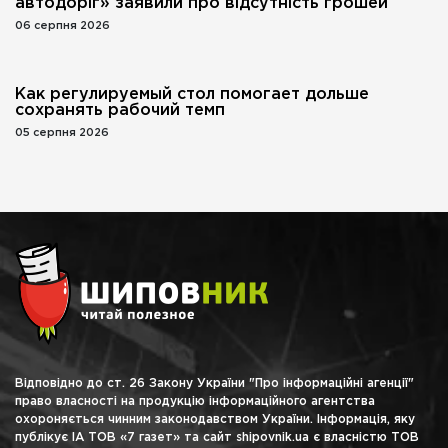
автодоріг» заявили про відсутність грошей
06 серпня 2026
Как регулируемый стол помогает дольше
сохранять рабочий темп
05 серпня 2026
Відповідно до ст. 26 Закону України "Про інформаційні агенції"
право власності на продукцію інформаційного агентства
охороняється чинним законодавством України. Інформація, яку
публікує ІА ТОВ «7 газет» та сайт shipovnik.ua є власністю ТОВ