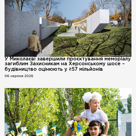
У Миколаєві завершили проєктування меморіалу
загиблим Захисникам на Херсонському шосе –
будівництво оцінюють у ₴57 мільйонів
06 серпня 2026