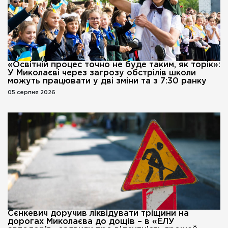
«Освітній процес точно не буде таким, як торік»:
У Миколаєві через загрозу обстрілів школи
можуть працювати у дві зміни та з 7:30 ранку
05 серпня 2026
Сєнкевич доручив ліквідувати тріщини на
дорогах Миколаєва до дощів – в «ЕЛУ