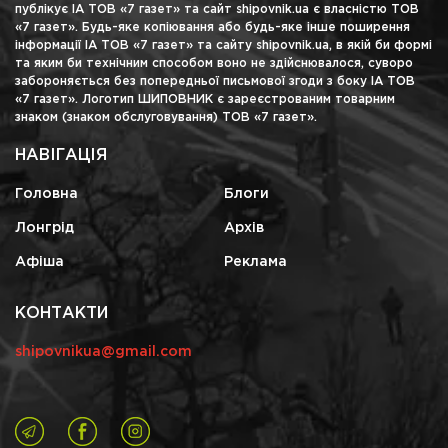
публікує ІА ТОВ «7 газет» та сайт shipovnik.ua є власністю ТОВ
«7 газет». Будь-яке копіювання або будь-яке інше поширення
інформації ІА ТОВ «7 газет» та сайту shipovnik.ua, в якій би формі
та яким би технічним способом воно не здійснювалося, суворо
забороняється без попередньої письмової згоди з боку ІА ТОВ
«7 газет». Логотип ШИПОВНИК є зареєстрованим товарним
знаком (знаком обслуговування) ТОВ «7 газет».
НАВІГАЦІЯ
Головна
Блоги
Лонгрід
Архів
Афіша
Реклама
КОНТАКТИ
shipovnikua@gmail.com