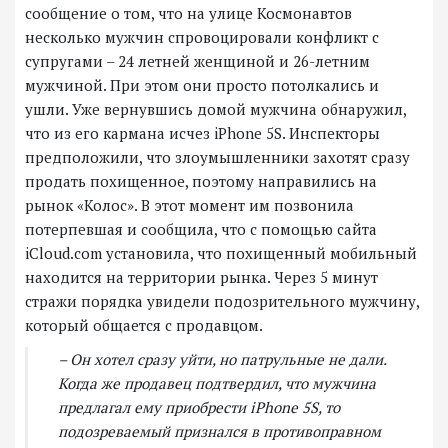
сообщение о том, что на улице Космонавтов
несколько мужчин спровоцировали конфликт с
супругами – 24 летней женщиной и 26-летним
мужчиной. При этом они просто потолкались и
ушли. Уже вернувшись домой мужчина обнаружил,
что из его кармана исчез iPhone 5S. Инспекторы
предположили, что злоумышленники захотят сразу
продать похищенное, поэтому направились на
рынок «Колос». В этот момент им позвонила
потерпевшая и сообщила, что с помощью сайта
iCloud.com установила, что похищенный мобильный
находится на территории рынка. Через 5 минут
стражи порядка увидели подозрительного мужчину,
который общается с продавцом.
– Он хотел сразу уйти, но патрульные не дали.
Когда же продавец подтвердил, что мужчина
предлагал ему приобрести iPhone 5S, то
подозреваемый признался в противоправном