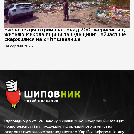
Екоінспекція отримала понад 700 звернень від
жителів Миколаївщини та Одещини: найчастіше
скаржилися на сміттєзвалища
04 серпня 2026
Відповідно до ст. 26 Закону України "Про інформаційні агенції"
право власності на продукцію інформаційного агентства
охороняється чинним законодавством України. Інформація, яку