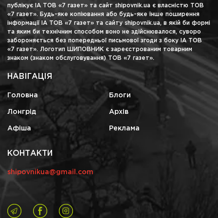
публікує ІА ТОВ «7 газет» та сайт shipovnik.ua є власністю ТОВ
«7 газет». Будь-яке копіювання або будь-яке інше поширення
інформації ІА ТОВ «7 газет» та сайту shipovnik.ua, в якій би формі
та яким би технічним способом воно не здійснювалося, суворо
забороняється без попередньої письмової згоди з боку ІА ТОВ
«7 газет». Логотип ШИПОВНИК є зареєстрованим товарним
знаком (знаком обслуговування) ТОВ «7 газет».
НАВІГАЦІЯ
Головна
Блоги
Лонгрід
Архів
Афіша
Реклама
КОНТАКТИ
shipovnikua@gmail.com