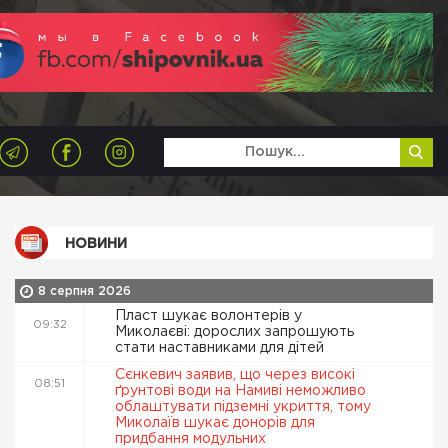
НОВИНИ
8 серпня 2026
Пласт шукає волонтерів у
09:32
Миколаєві: дорослих запрошують
стати наставниками для дітей
Сєнкевич заявив, що через високі
08:51
ґрунтові води на Намиві неможливо
облаштувати підземні укриття, тому
Миколаїв шукає донорів для
придбання модульних