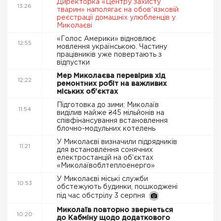
Директорка «Центру захисту
13:26
тварин» наполягає на обовʼязковій
реєстрації домашніх улюбленців у
Миколаєві
«Голос Америки» відновлює
12:55
мовлення українською. Частину
працівників уже повертають з
відпустки
Мер Миколаєва перевірив хід
12:22
ремонтних робіт на важливих
міських об'єктах
Підготовка до зими: Миколаїв
11:54
виділив майже ₴45 мільйонів на
співфінансування встановлення
блочно-модульних котелень
У Миколаєві визначили підрядників
11:21
для встановлення сонячних
електростанцій на об’єктах
«Миколаївоблтеплоенерго»
У Миколаєві міські служби
10:53
обстежують будинки, пошкоджені
під час обстрілу 3 серпня
Миколаїв повторно звернеться
10:20
до Кабміну щодо додаткового