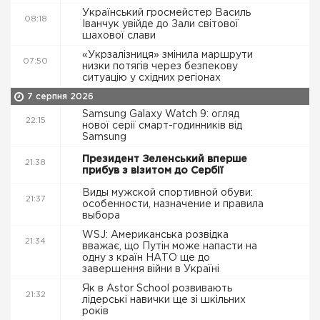
Український гросмейстер Василь
08:18
Іванчук увійде до Зали світової
шахової слави
«Укрзалізниця» змінила маршрути
07:50
низки потягів через безпекову
ситуацію у східних регіонах
7 серпня 2026
Samsung Galaxy Watch 9: огляд
22:15
нової серії смарт-годинників від
Samsung
Президент Зеленський вперше
21:38
прибув з візитом до Сербії
Виды мужской спортивной обуви:
21:37
особенности, назначение и правила
выбора
WSJ: Американська розвідка
21:34
вважає, що Путін може напасти на
одну з країн НАТО ще до
завершення війни в Україні
Як в Astor School розвивають
21:32
лідерські навички ще зі шкільних
років