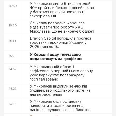
У Миколаєві лише 6 тисяч людей
16:59
40+ пройшли безкоштовний чекап:
у багатьох виявили приховані
захворювання
Сєнкевич попросив Коренєва
16:30
відзвітувати про роботу УКБ
Миколаєва, що не виконує бюджет
Dragon Capital погіршила прогноз
15:58
зростання економіки України у
2026 році до 1%
У Херсоні воду тимчасово
15:28
подаватимуть за графіком
У Миколаївській області
14:57
зафіксовано перший цього сезону
укус каракурта: постраждалу
госпіталізовано
У Миколаєві виділили землю під
14:27
будівництво модульного містечка
для переселенців
У Миколаєві суд постановив
13:56
видворити з країни росіянина,
раніше засудженого за вбивство