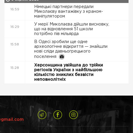
Німецькі партнери передали
16:59
Миколаєву вантажівку з краном-
маніпулятором
У мерії Миколаєва дійшли висновку,
16:29
що на відновлення 51 школи
потрібно пів мільярда
В Одесі зробили ще одне
15:58
археологічне відкриття — знайшли
нові сліди давньогрецького
поселення
Херсонщина увійшла до трійки
15:28
регіонів України з найбільшою
кількістю зниклих безвісти
неповнолітніх
@gmail.com