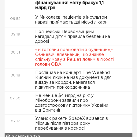
фінансування: місту бракує 1,1
млрд грн
У Миколаєві пацієнтів з інсультом
09:52
наразі приймають дві міські лікарні
Поліцейські Первомайщини
09:19
нагадали дітям правила безпеки на
дорозі
«Я готовий працювати з будь-ким»,-
08:51
Сєнкевич впевнений, що знайде
спільну мову з Решетіловим в якості
голови ОВА
Поспішав на концерт The Weeknd.
08:18
Киянин, який не мав документів для
виїзду за кордон, намагався
підкупити прикордонника
Не менше $4 млрд на рік: у
07:50
Міноборони заявили про
довгострокову підтримку України
від Британії
Уламок ракети SpaceX врізався в
07:17
Місяць після півтора року
перебування в космосі
6 серпня 2026