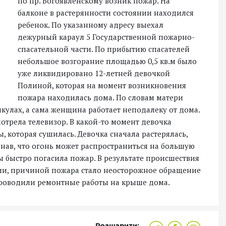
по пр. Богоявленскому возник пожар. На
балконе в растерянности состоянии находился
ребенок. По указанному адресу выехал
дежурный караул 5 Государственной пожарно-
спасательной части. По прибытию спасателей
небольшое возгорание площадью 0,5 кв.м было
уже ликвидировано 12-летней девочкой
Полиной, которая на момент возникновения
пожара находилась дома. По словам матери
икулах, а сама женщина работает неподалеку от дома.
мотрела телевизор. В какой-то момент девочка
, которая сушилась. Девочка сначала растерялась,
знав, что огонь может распространиться на большую
ы быстро погасила пожар. В результате происшествия
ии, причиной пожара стало неосторожное обращение
проводили ремонтные работы на крыше дома.