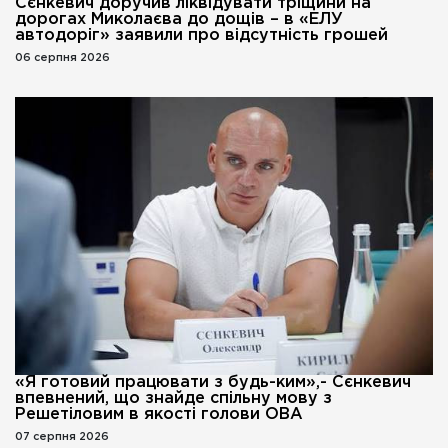
Сєнкевич доручив ліквідувати тріщини на
дорогах Миколаєва до дощів – в «ЕЛУ
автодоріг» заявили про відсутність грошей
06 серпня 2026
«Я готовий працювати з будь-ким»,- Сєнкевич
впевнений, що знайде спільну мову з
Решетіловим в якості голови ОВА
07 серпня 2026