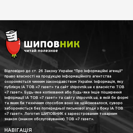
Відповідно до ст. 26 Закону України "Про інформаційні агенції"
право власності на продукцію інформаційного агентства
охороняється чинним законодавством України. Інформація, яку
публікує ІА ТОВ «7 газет» та сайт shipovnik.ua є власністю ТОВ
«7 газет». Будь-яке копіювання або будь-яке інше поширення
інформації ІА ТОВ «7 газет» та сайту shipovnik.ua, в якій би формі
та яким би технічним способом воно не здійснювалося, суворо
забороняється без попередньої письмової згоди з боку ІА ТОВ
«7 газет». Логотип ШИПОВНИК є зареєстрованим товарним
знаком (знаком обслуговування) ТОВ «7 газет».
НАВІГАЦІЯ