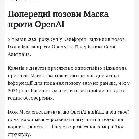
Попередні позови Маска
проти OpenAI
У травні 2026 року суд у Каліфорнії відхилив позов
Ілона Маска проти OpenAI та її керівника Сема
Альтмана.
Колегія з дев’яти присяжних одностайно відхилила
претензії Маска, вказавши, що він мав достатньо
інформації для подання позову значно раніше, ніж у
2024 році. Рішення ухвалили після приблизно двох
годин обговорення.
Ілон Маск стверджував, що OpenAI відійшла від своєї
початкової місії — розвивати штучний інтелект на
користь людства — і перетворилася на комерційну
структуру.