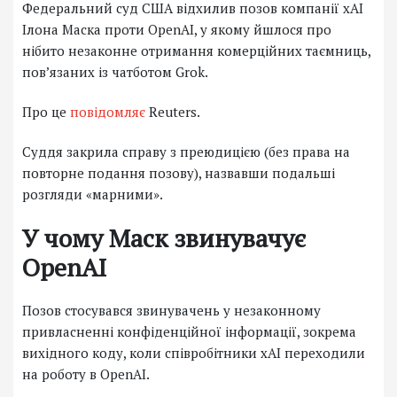
Федеральний суд США відхилив позов компанії xAI
Ілона Маска проти OpenAI, у якому йшлося про
нібито незаконне отримання комерційних таємниць,
пов’язаних із чатботом Grok.
Про це
повідомляє
Reuters.
Суддя закрила справу з преюдицією (без права на
повторне подання позову), назвавши подальші
розгляди «марними».
У чому Маск звинувачує
OpenAI
Позов стосувався звинувачень у незаконному
привласненні конфіденційної інформації, зокрема
вихідного коду, коли співробітники xAI переходили
на роботу в OpenAI.