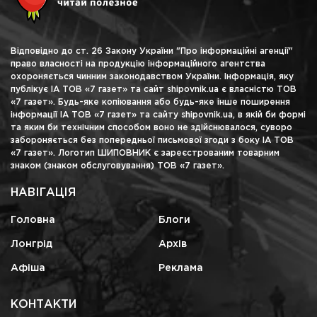
Відповідно до ст. 26 Закону України "Про інформаційні агенції"
право власності на продукцію інформаційного агентства
охороняється чинним законодавством України. Інформація, яку
публікує ІА ТОВ «7 газет» та сайт shipovnik.ua є власністю ТОВ
«7 газет». Будь-яке копіювання або будь-яке інше поширення
інформації ІА ТОВ «7 газет» та сайту shipovnik.ua, в якій би формі
та яким би технічним способом воно не здійснювалося, суворо
забороняється без попередньої письмової згоди з боку ІА ТОВ
«7 газет». Логотип ШИПОВНИК є зареєстрованим товарним
знаком (знаком обслуговування) ТОВ «7 газет».
НАВІГАЦІЯ
Головна
Блоги
Лонгрід
Архів
Афіша
Реклама
КОНТАКТИ