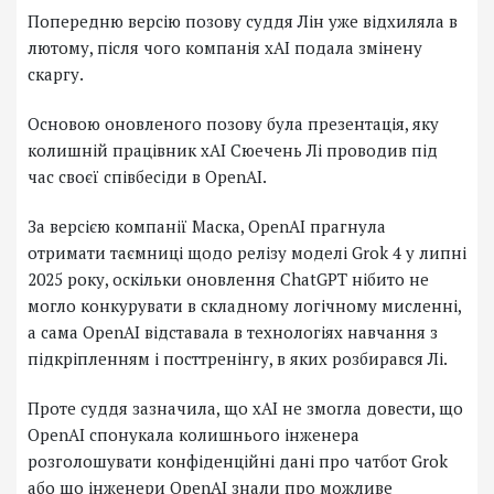
Попередню версію позову суддя Лін уже відхиляла в
лютому, після чого компанія xAI подала змінену
скаргу.
Основою оновленого позову була презентація, яку
колишній працівник xAI Сюечень Лі проводив під
час своєї співбесіди в OpenAI.
За версією компанії Маска, OpenAI прагнула
отримати таємниці щодо релізу моделі Grok 4 у липні
2025 року, оскільки оновлення ChatGPT нібито не
могло конкурувати в складному логічному мисленні,
а сама OpenAI відставала в технологіях навчання з
підкріпленням і посттренінгу, в яких розбирався Лі.
Проте суддя зазначила, що xAI не змогла довести, що
OpenAI спонукала колишнього інженера
розголошувати конфіденційні дані про чатбот Grok
або що інженери OpenAI знали про можливе