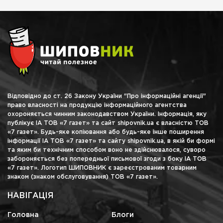
Відповідно до ст. 26 Закону України "Про інформаційні агенції"
право власності на продукцію інформаційного агентства
охороняється чинним законодавством України. Інформація, яку
публікує ІА ТОВ «7 газет» та сайт shipovnik.ua є власністю ТОВ
«7 газет». Будь-яке копіювання або будь-яке інше поширення
інформації ІА ТОВ «7 газет» та сайту shipovnik.ua, в якій би формі
та яким би технічним способом воно не здійснювалося, суворо
забороняється без попередньої письмової згоди з боку ІА ТОВ
«7 газет». Логотип ШИПОВНИК є зареєстрованим товарним
знаком (знаком обслуговування) ТОВ «7 газет».
НАВІГАЦІЯ
Головна
Блоги