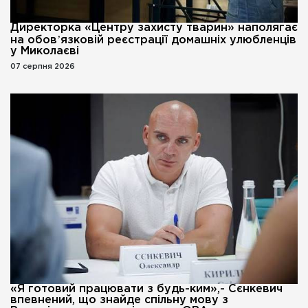
Директорка «Центру захисту тварин» наполягає
на обовʼязковій реєстрації домашніх улюбленців
у Миколаєві
07 серпня 2026
«Я готовий працювати з будь-ким»,- Сєнкевич
впевнений, що знайде спільну мову з