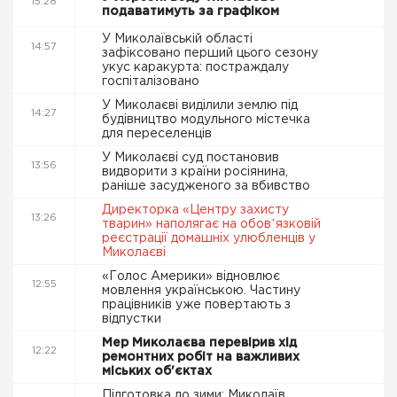
15:28
подаватимуть за графіком
У Миколаївській області
14:57
зафіксовано перший цього сезону
укус каракурта: постраждалу
госпіталізовано
У Миколаєві виділили землю під
14:27
будівництво модульного містечка
для переселенців
У Миколаєві суд постановив
13:56
видворити з країни росіянина,
раніше засудженого за вбивство
Директорка «Центру захисту
13:26
тварин» наполягає на обовʼязковій
реєстрації домашніх улюбленців у
Миколаєві
«Голос Америки» відновлює
12:55
мовлення українською. Частину
працівників уже повертають з
відпустки
Мер Миколаєва перевірив хід
12:22
ремонтних робіт на важливих
міських об'єктах
Підготовка до зими: Миколаїв