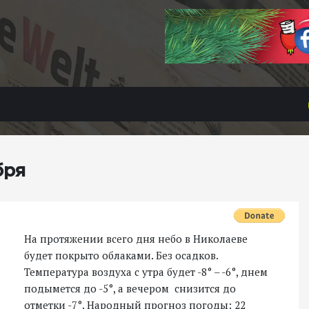
бря
На протяжении всего дня небо в Николаеве
будет покрыто облаками. Без осадков.
Температура воздуха с утра будет -8° – -6°, днем
подымется до -5°, а вечером снизится до
отметки -7°. Народный прогноз погоды: 22