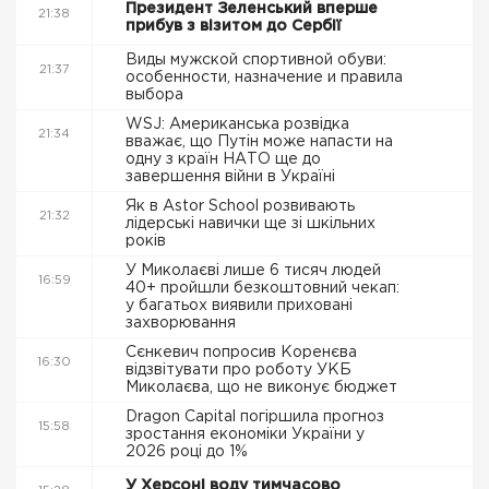
Президент Зеленський вперше
21:38
прибув з візитом до Сербії
Виды мужской спортивной обуви:
21:37
особенности, назначение и правила
выбора
WSJ: Американська розвідка
21:34
вважає, що Путін може напасти на
одну з країн НАТО ще до
завершення війни в Україні
Як в Astor School розвивають
21:32
лідерські навички ще зі шкільних
років
У Миколаєві лише 6 тисяч людей
16:59
40+ пройшли безкоштовний чекап:
у багатьох виявили приховані
захворювання
Сєнкевич попросив Коренєва
16:30
відзвітувати про роботу УКБ
Миколаєва, що не виконує бюджет
Dragon Capital погіршила прогноз
15:58
зростання економіки України у
2026 році до 1%
У Херсоні воду тимчасово