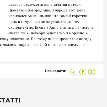
декабря отмечается день зачатия матери
Пресвятой Богородицы. В народе этот день
назывался Анна Зимняя. Это самый короткий
день в году, когда зима устанавливается
окончательно. Если на Анну Зимнюю лучисто и
светло, то 31 декабря будет ясно и морозно, а
еплому новогодью. По этому дню определяли погоду
 с дождем, мороз — к ясной погоде, оттепель — к
Розшарити:
СТАТТІ