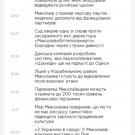
повернули дітей, яких змушували
відвідувати російські школи
Миколаїв отримав чергову партію
14:57
медичної допомоги від французьких
партнерів
Суд закрив одну зі справ проти
14:27
засудженого екс-директора
«Миколаївоблтеплоенерго»
Бородіна через строки давності
Данська компанія розробляє
13:33
систему, яка перехоплюватиме
«Шахеди» ще на підльоті до Одеси
Ліцей у Корабельному районі
12:55
Миколаєва готують до відновлення
після ворожої атаки
Підприємці Миколаївщини можуть
12:22
отримати до 200 тисяч гривень
фінансової підтримки
Мер Миколаєва повідомив, що місто
11:21
не має ресурсу самостійно
підвищити зарплати працівникам
культури
«З Україною в серці»: У Миколаєві
10:53
відкрили виставку до Дня