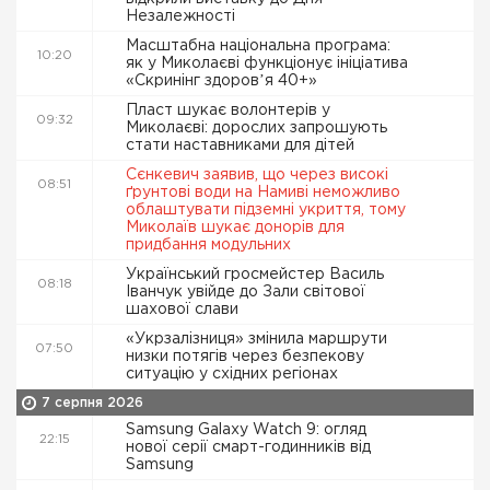
Незалежності
Масштабна національна програма:
10:20
як у Миколаєві функціонує ініціатива
«Скринінг здоровʼя 40+»
Пласт шукає волонтерів у
09:32
Миколаєві: дорослих запрошують
стати наставниками для дітей
Сєнкевич заявив, що через високі
08:51
ґрунтові води на Намиві неможливо
облаштувати підземні укриття, тому
Миколаїв шукає донорів для
придбання модульних
Український гросмейстер Василь
08:18
Іванчук увійде до Зали світової
шахової слави
«Укрзалізниця» змінила маршрути
07:50
низки потягів через безпекову
ситуацію у східних регіонах
7 серпня 2026
Samsung Galaxy Watch 9: огляд
22:15
нової серії смарт-годинників від
Samsung