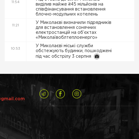
11:54
виділив майже ₴45 мільйонів на
співфінансування встановлення
блочно-модульних котелень
У Миколаєві визначили підрядників
11:21
для встановлення сонячних
електростанцій на об’єктах
«Миколаївоблтеплоенерго»
У Миколаєві міські служби
10:53
обстежують будинки, пошкоджені
під час обстрілу 3 серпня
@gmail.com