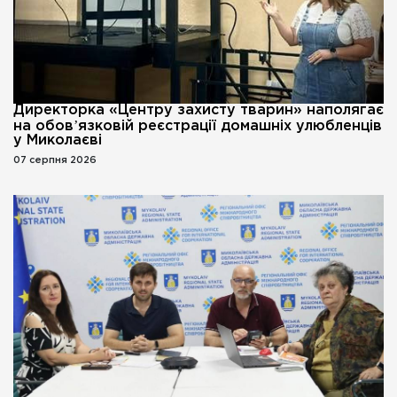
Директорка «Центру захисту тварин» наполягає
на обовʼязковій реєстрації домашніх улюбленців
у Миколаєві
07 серпня 2026