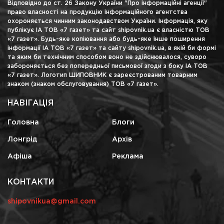
Відповідно до ст. 26 Закону України "Про інформаційні агенції"
право власності на продукцію інформаційного агентства
охороняється чинним законодавством України. Інформація, яку
публікує ІА ТОВ «7 газет» та сайт shipovnik.ua є власністю ТОВ
«7 газет». Будь-яке копіювання або будь-яке інше поширення
інформації ІА ТОВ «7 газет» та сайту shipovnik.ua, в якій би формі
та яким би технічним способом воно не здійснювалося, суворо
забороняється без попередньої письмової згоди з боку ІА ТОВ
«7 газет». Логотип ШИПОВНИК є зареєстрованим товарним
знаком (знаком обслуговування) ТОВ «7 газет».
НАВІГАЦІЯ
Головна
Блоги
Лонгрід
Архів
Афіша
Реклама
КОНТАКТИ
shipovnikua@gmail.com