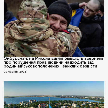
Омбудсман: на Миколаївщині більшість звернень
про порушення прав людини надходить від
родин військовополонених і зниклих безвісти
09 серпня 2026