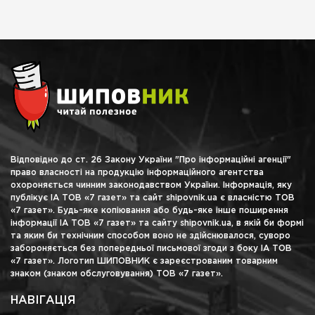
Відповідно до ст. 26 Закону України "Про інформаційні агенції"
право власності на продукцію інформаційного агентства
охороняється чинним законодавством України. Інформація, яку
публікує ІА ТОВ «7 газет» та сайт shipovnik.ua є власністю ТОВ
«7 газет». Будь-яке копіювання або будь-яке інше поширення
інформації ІА ТОВ «7 газет» та сайту shipovnik.ua, в якій би формі
та яким би технічним способом воно не здійснювалося, суворо
забороняється без попередньої письмової згоди з боку ІА ТОВ
«7 газет». Логотип ШИПОВНИК є зареєстрованим товарним
знаком (знаком обслуговування) ТОВ «7 газет».
НАВІГАЦІЯ