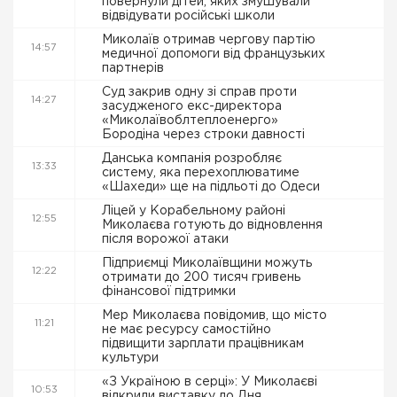
повернули дітей, яких змушували
відвідувати російські школи
Миколаїв отримав чергову партію
14:57
медичної допомоги від французьких
партнерів
Суд закрив одну зі справ проти
14:27
засудженого екс-директора
«Миколаївоблтеплоенерго»
Бородіна через строки давності
Данська компанія розробляє
13:33
систему, яка перехоплюватиме
«Шахеди» ще на підльоті до Одеси
Ліцей у Корабельному районі
12:55
Миколаєва готують до відновлення
після ворожої атаки
Підприємці Миколаївщини можуть
12:22
отримати до 200 тисяч гривень
фінансової підтримки
Мер Миколаєва повідомив, що місто
11:21
не має ресурсу самостійно
підвищити зарплати працівникам
культури
«З Україною в серці»: У Миколаєві
10:53
відкрили виставку до Дня