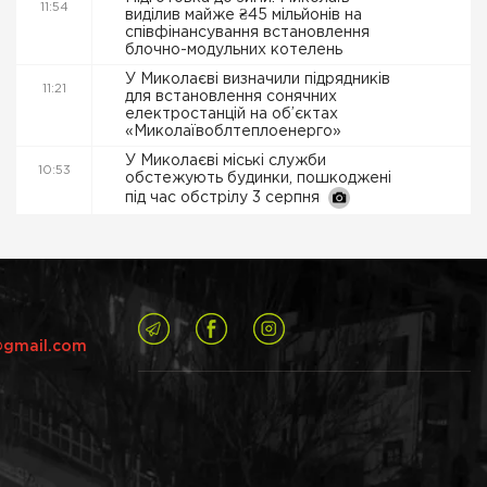
11:54
виділив майже ₴45 мільйонів на
співфінансування встановлення
блочно-модульних котелень
У Миколаєві визначили підрядників
11:21
для встановлення сонячних
електростанцій на об’єктах
«Миколаївоблтеплоенерго»
У Миколаєві міські служби
10:53
обстежують будинки, пошкоджені
під час обстрілу 3 серпня
@gmail.com