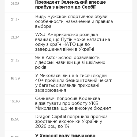
Президент Зеленський вперше
21:38
прибув з візитом до Сербії
Виды мужской спортивной обуви:
21:37
особенности, назначение и правила
выбора
WSJ: Американська розвідка
21:34
вважає, що Путін може напасти на
одну з країн НАТО ще до
завершення війни в Україні
Як в Astor School розвивають
21:32
лідерські навички ще зі шкільних
років
У Миколаєві лише 6 тисяч людей
16:59
40+ пройшли безкоштовний чекап:
у багатьох виявили приховані
захворювання
Сєнкевич попросив Коренєва
16:30
відзвітувати про роботу УКБ
Миколаєва, що не виконує бюджет
Dragon Capital погіршила прогноз
15:58
зростання економіки України у
2026 році до 1%
У Херсоні воду тимчасово