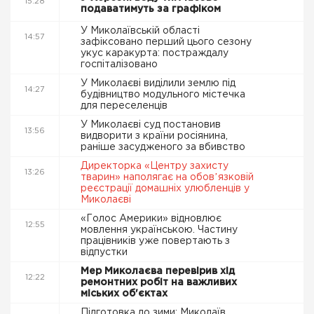
15:28
подаватимуть за графіком
У Миколаївській області
14:57
зафіксовано перший цього сезону
укус каракурта: постраждалу
госпіталізовано
У Миколаєві виділили землю під
14:27
будівництво модульного містечка
для переселенців
У Миколаєві суд постановив
13:56
видворити з країни росіянина,
раніше засудженого за вбивство
Директорка «Центру захисту
13:26
тварин» наполягає на обовʼязковій
реєстрації домашніх улюбленців у
Миколаєві
«Голос Америки» відновлює
12:55
мовлення українською. Частину
працівників уже повертають з
відпустки
Мер Миколаєва перевірив хід
12:22
ремонтних робіт на важливих
міських об'єктах
Підготовка до зими: Миколаїв