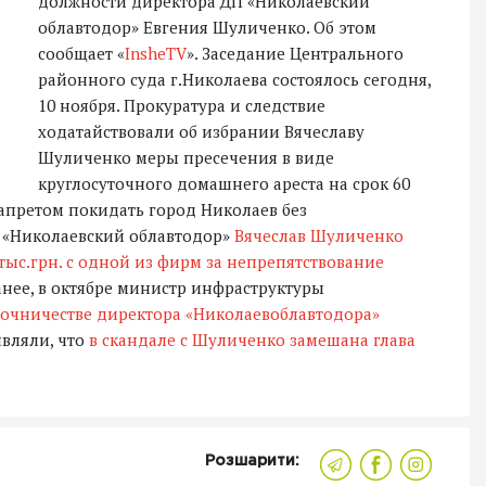
должности директора ДП «Николаевский
облавтодор» Евгения Шуличенко. Об этом
сообщает «
InsheTV
». Заседание Центрального
районного суда г.Николаева состоялось сегодня,
10 ноября. Прокуратура и следствие
ходатайствовали об избрании Вячеславу
Шуличенко меры пресечения в виде
круглосуточного домашнего ареста на срок 60
апретом покидать город Николаев без
 «Николаевский облавтодор»
Вячеслав Шуличенко
 тыс.грн. с одной из фирм за непрепятствование
анее, в октябре министр инфраструктуры
точничестве директора «Николаевоблавтодора»
являли, что
в скандале с Шуличенко замешана глава
Розшарити: