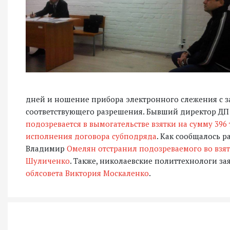
дней и ношение прибора электронного слежения с з
соответствующего разрешения. Бывший директор ДП
подозревается в вымогательстве взятки на сумму 396
исполнения договора субподряда
. Как сообщалось р
Владимир
Омелян отстранил подозреваемого во взя
Шуличенко
. Также, николаевские политтехнологи за
облсовета Виктория Москаленко
.