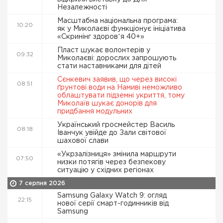
Незалежності
Масштабна національна програма:
10:20
як у Миколаєві функціонує ініціатива
«Скринінг здоровʼя 40+»
Пласт шукає волонтерів у
09:32
Миколаєві: дорослих запрошують
стати наставниками для дітей
Сєнкевич заявив, що через високі
08:51
ґрунтові води на Намиві неможливо
облаштувати підземні укриття, тому
Миколаїв шукає донорів для
придбання модульних
Український гросмейстер Василь
08:18
Іванчук увійде до Зали світової
шахової слави
«Укрзалізниця» змінила маршрути
07:50
низки потягів через безпекову
ситуацію у східних регіонах
7 серпня 2026
Samsung Galaxy Watch 9: огляд
22:15
нової серії смарт-годинників від
Samsung