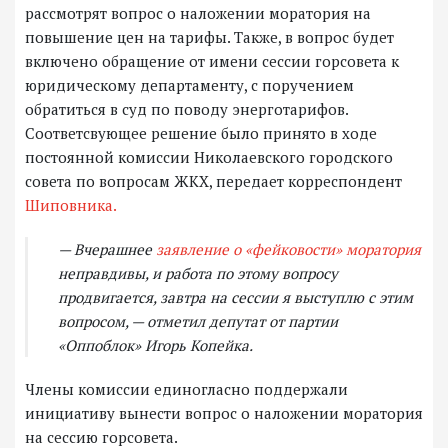
рассмотрят вопрос о наложении моратория на
повышение цен на тарифы. Также, в вопрос будет
включено обращение от имени сессии горсовета к
юридическому департаменту, с поручением
обратиться в суд по поводу энерготарифов.
Соответсвующее решение было принято в ходе
постоянной комиссии Николаевского городского
совета по вопросам ЖКХ, передает корреспондент
Шиповника.
— Вчерашнее
заявление о «фейковости» моратория
неправдивы, и работа по этому вопросу
продвигается, завтра на сессии я выступлю с этим
вопросом, — отметил депутат от партии
«Оппоблок» Игорь Копейка.
Члены комиссии единогласно поддержали
инициативу вынести вопрос о наложении моратория
на сессию горсовета.