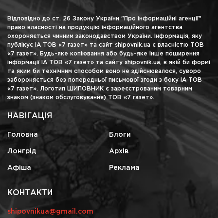
Відповідно до ст. 26 Закону України "Про інформаційні агенції"
право власності на продукцію інформаційного агентства
охороняється чинним законодавством України. Інформація, яку
публікує ІА ТОВ «7 газет» та сайт shipovnik.ua є власністю ТОВ
«7 газет». Будь-яке копіювання або будь-яке інше поширення
інформації ІА ТОВ «7 газет» та сайту shipovnik.ua, в якій би формі
та яким би технічним способом воно не здійснювалося, суворо
забороняється без попередньої письмової згоди з боку ІА ТОВ
«7 газет». Логотип ШИПОВНИК є зареєстрованим товарним
знаком (знаком обслуговування) ТОВ «7 газет».
НАВІГАЦІЯ
Головна
Блоги
Лонгрід
Архів
Афіша
Реклама
КОНТАКТИ
shipovnikua@gmail.com